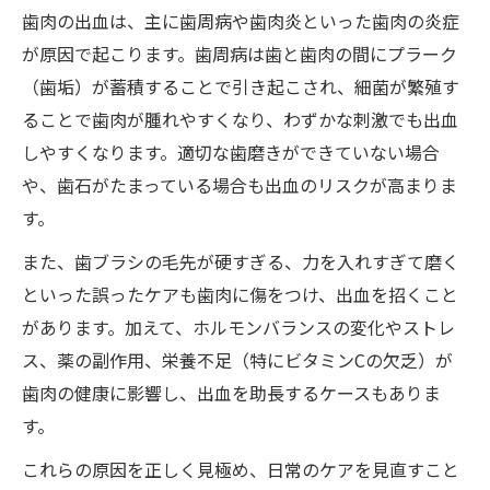
歯肉の炎症が無意識出血を招く仕組み
歯肉の出血は、主に歯周病や歯肉炎といった歯肉の炎症
歯肉出血と全身の健康状態の関連性
が原因で起こります。歯周病は歯と歯肉の間にプラーク
（歯垢）が蓄積することで引き起こされ、細菌が繁殖す
歯肉から血が出る病気や内臓疾患の可能性
ることで歯肉が腫れやすくなり、わずかな刺激でも出血
歯肉の出血を放置するリスクに注意
しやすくなります。適切な歯磨きができていない場合
歯肉からの出血が続くときの対処法
や、歯石がたまっている場合も出血のリスクが高まりま
歯肉出血が止まらないときの基本対応
す。
歯肉の出血を抑える正しいブラッシング方
また、歯ブラシの毛先が硬すぎる、力を入れすぎて磨く
法
といった誤ったケアも歯肉に傷をつけ、出血を招くこと
歯肉の出血が続く場合のセルフチェックポ
があります。加えて、ホルモンバランスの変化やストレ
イント
ス、薬の副作用、栄養不足（特にビタミンCの欠乏）が
歯肉の出血時に避けるべき生活習慣
歯肉の健康に影響し、出血を助長するケースもありま
歯肉出血が治らない場合の受診タイミング
す。
歯肉炎と歯周病が及ぼす影響を解説
これらの原因を正しく見極め、日常のケアを見直すこと
歯肉炎と歯肉出血の深い関係性