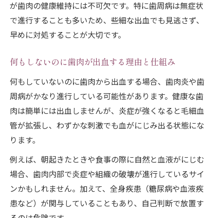
が歯肉の健康維持には不可欠です。特に歯周病は無症状
歯周病が歯肉に与えるダメージとは
で進行することも多いため、些細な出血でも見逃さず、
歯肉炎の段階で出血が続く危険性
早めに対処することが大切です。
歯肉出血と全身疾患のリスク認識
何もしないのに歯肉が出血する理由と仕組み
歯肉の健康管理が将来を左右する理由
何もしていないのに歯肉から出血する場合、歯肉炎や歯
出血を放置せず健康な歯肉を守るコツ
周病がかなり進行している可能性があります。健康な歯
歯肉の出血を見逃さないセルフチェック法
肉は簡単には出血しませんが、炎症が強くなると毛細血
正しい歯肉ケアで出血リスクを減らす方法
管が拡張し、わずかな刺激でも血がにじみ出る状態にな
歯肉からの出血を予防する生活習慣改善
ります。
歯肉の異変を感じたら早期対応が大切
例えば、朝起きたときや食事の際に自然と血液がにじむ
歯肉出血の原因追及と対策のポイント
場合、歯肉内部で炎症や組織の破壊が進行しているサイ
早期発見で安心を手に入れる歯肉ケア
ンかもしれません。加えて、全身疾患（糖尿病や血液疾
歯肉出血の早期サインを見逃さないために
患など）が関与していることもあり、自己判断で放置す
歯肉の健康維持に役立つセルフケア習慣
るのは危険です。