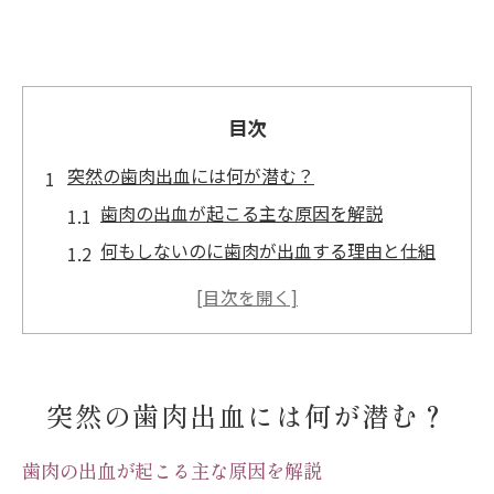
目次
突然の歯肉出血には何が潜む？
歯肉の出血が起こる主な原因を解説
何もしないのに歯肉が出血する理由と仕組
み
歯肉出血と歯周病の関係性を知る
歯肉からの出血が続く場合の注意点
生活習慣と歯肉出血の意外なつながり
突然の歯肉出血には何が潜む？
何もしてないのに歯肉が出血する理由
歯肉が自然に出血するメカニズムとは
歯肉の出血が起こる主な原因を解説