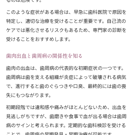
歯肉からの出血対策に有効な日常の工夫
このような症状がある場合は、早急に歯科医院で原因を
歯肉出血を予防する定期的なプロケアの重
特定し、適切な治療を受けることが重要です。自己流の
要性
ケアでは悪化させるリスクもあるため、専門家の診断を
歯肉の出血が気になる時の受診の目安
受けることをおすすめします。
歯肉出血と歯周病の関係性を知る
歯肉の出血は、歯周病の代表的な初期症状の一つです。
歯周病は歯を支える組織が炎症によって破壊される病気
で、進行すると歯のぐらつきや口臭、最終的には歯の喪
失にもつながります。
初期段階では違和感や痛みがほとんどないため、出血を
見逃しがちですが、歯磨きや食事で血が出る場合は歯周
病のサインと考えられます。定期的な歯科検診を受ける
ことで、歯周病の早期発見・早期治療が可能です。