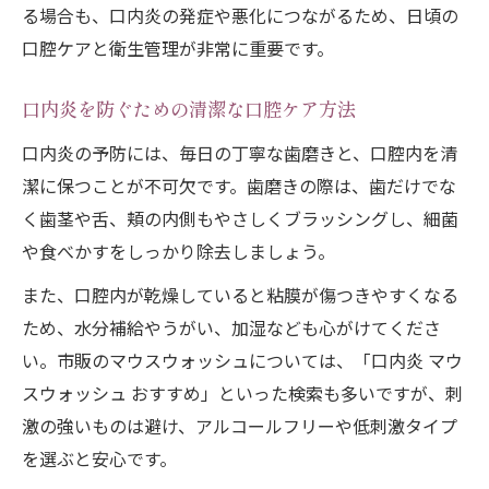
る場合も、口内炎の発症や悪化につながるため、日頃の
工夫
口腔ケアと衛生管理が非常に重要です。
口内炎の痛みを軽減する清潔習慣の取り入
れ方
口内炎を防ぐための清潔な口腔ケア方法
口腔内の清潔維持が口内炎予防に役立つ理
口内炎の予防には、毎日の丁寧な歯磨きと、口腔内を清
由
潔に保つことが不可欠です。歯磨きの際は、歯だけでな
口内炎時のうがいやマウスウォッシュ活用
く歯茎や舌、頬の内側もやさしくブラッシングし、細菌
法
や食べかすをしっかり除去しましょう。
再発を防ぐための口腔ケアと保湿対策のコ
また、口腔内が乾燥していると粘膜が傷つきやすくなる
ツ
ため、水分補給やうがい、加湿なども心がけてくださ
マウスウォッシュ活用で痛み緩和へ
い。市販のマウスウォッシュについては、「口内炎 マウ
口内炎におすすめのマウスウォッシュの選
スウォッシュ おすすめ」といった検索も多いですが、刺
び方
激の強いものは避け、アルコールフリーや低刺激タイプ
マウスウォッシュは口内炎の痛み緩和に有
を選ぶと安心です。
効か