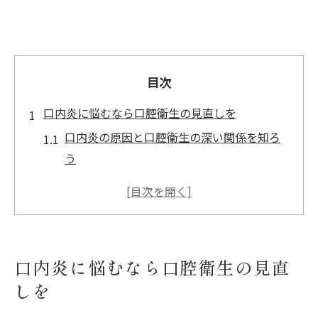
目次
口内炎に悩むなら口腔衛生の見直しを
口内炎の原因と口腔衛生の深い関係を知ろ
う
口内炎を防ぐための清潔な口腔ケア方法
口内炎と不衛生な習慣のリスクを考える
口内炎対策は歯磨きの見直しから始めよう
高齢者の口内炎再発と口腔環境の注意点
口内炎に悩むなら口腔衛生の見直
口内炎と乾燥の関係を徹底解説
しを
口内炎と口の中の乾燥が悪化要因になる理