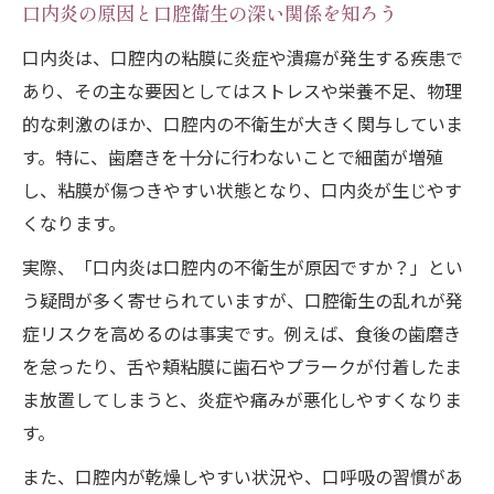
由
口内炎の原因と口腔衛生の深い関係を知ろう
口腔内乾燥が口内炎を引き起こす仕組み
口内炎は、口腔内の粘膜に炎症や潰瘍が発生する疾患で
口内炎予防に効果的な保湿ケアの実践方法
あり、その主な要因としてはストレスや栄養不足、物理
高齢者は口腔内乾燥で口内炎が治りにく
的な刺激のほか、口腔内の不衛生が大きく関与していま
い？
す。特に、歯磨きを十分に行わないことで細菌が増殖
し、粘膜が傷つきやすい状態となり、口内炎が生じやす
口呼吸や生活習慣が口内炎に与える影響
くなります。
歯磨きで悪化する口内炎に注意を
実際、「口内炎は口腔内の不衛生が原因ですか？」とい
口内炎時の歯磨きが痛いときの対処法
う疑問が多く寄せられていますが、口腔衛生の乱れが発
口内炎で歯磨きをしない選択は正しいか
症リスクを高めるのは事実です。例えば、食後の歯磨き
歯磨きが口内炎の原因になる理由と予防法
を怠ったり、舌や頬粘膜に歯石やプラークが付着したま
口内炎悪化を防ぐ優しい歯磨きのポイント
ま放置してしまうと、炎症や痛みが悪化しやすくなりま
知恵袋で話題の口内炎と歯磨きの関係性
す。
口内炎ケアで清潔を保つための工夫
また、口腔内が乾燥しやすい状況や、口呼吸の習慣があ
口内炎でも無理なく続けられる口腔ケアの