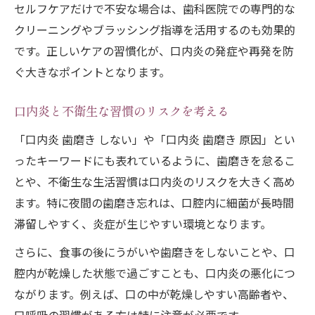
セルフケアだけで不安な場合は、歯科医院での専門的な
口内炎ケアとしてマウスウォッシュを使う
クリーニングやブラッシング指導を活用するのも効果的
際の注意点
です。正しいケアの習慣化が、口内炎の発症や再発を防
口内炎が治らない場合のマウスウォッシュ
ぐ大きなポイントとなります。
活用法
口内炎と不衛生な習慣のリスクを考える
口内炎ケアに適したうがい薬との使い分け
方法
「口内炎 歯磨き しない」や「口内炎 歯磨き 原因」とい
痛みの少ないセルフケア実践のコツ
ったキーワードにも表れているように、歯磨きを怠るこ
とや、不衛生な生活習慣は口内炎のリスクを大きく高め
口内炎の痛みを抑えるセルフケア方法を徹
ます。特に夜間の歯磨き忘れは、口腔内に細菌が長時間
底解説
滞留しやすく、炎症が生じやすい環境となります。
優しいケアで口内炎を悪化させない具体的
な工夫
さらに、食事の後にうがいや歯磨きをしないことや、口
口内炎のセルフケアと医療機関受診の見き
腔内が乾燥した状態で過ごすことも、口内炎の悪化につ
わめ方
ながります。例えば、口の中が乾燥しやすい高齢者や、