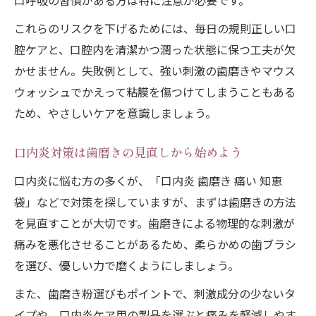
口呼吸の習慣がある方は特に注意が必要です。
毎日の口腔ケアで口内炎の再発を防ぐ考え
方
これらのリスクを下げるためには、毎日の規則正しい口
高齢者でも実践しやすい口内炎ケアのポイ
腔ケアと、口腔内を清潔かつ潤った状態に保つ工夫が欠
ント
かせません。失敗例として、強い刺激の歯磨きやマウス
ウォッシュでかえって粘膜を傷つけてしまうこともある
ため、やさしいケアを意識しましょう。
口内炎対策は歯磨きの見直しから始めよう
口内炎に悩む方の多くが、「口内炎 歯磨き 痛い 知恵
袋」などで対策を探していますが、まずは歯磨きの方法
を見直すことが大切です。歯磨きによる物理的な刺激が
痛みを悪化させることがあるため、柔らかめの歯ブラシ
を選び、優しい力で磨くようにしましょう。
また、歯磨き粉選びもポイントで、刺激成分の少ないタ
イプや、口内炎ケア用の製品を選ぶと痛みを軽減しやす