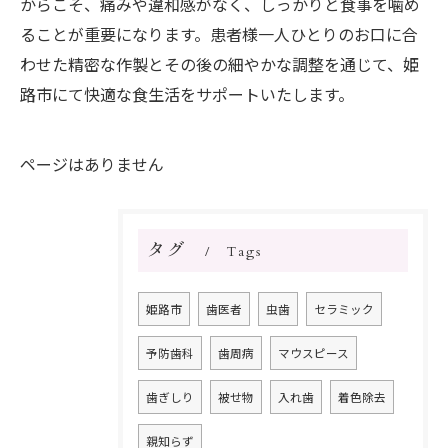
からこそ、痛みや違和感がなく、しっかりと食事を噛め
ることが重要になります。患者様一人ひとりのお口に合
わせた精密な作製とその後の細やかな調整を通じて、姫
路市にて快適な食生活をサポートいたします。
ページはありません
タグ
Tags
姫路市
歯医者
虫歯
セラミック
予防歯科
歯周病
マウスピース
歯ぎしり
被せ物
入れ歯
着色除去
親知らず