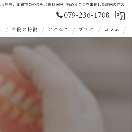
は兵庫県、姫路市のやまもと歯科医院 | 噛めることを重視した義歯の作製
079-236-1708
目
当院の特徴
アクセス
ブログ
コラム
審美歯科
クリーニング
義歯
ホワイトニング
定期検診