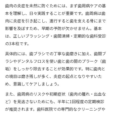
出血しやすい歯肉への歯周病ケアの工夫
歯肉の炎症を未然に防ぐためには、まず歯周病ケアの基
歯肉が腫れた時のセルフケア実践ポイント
本を理解し、日々実践することが重要です。歯周病は歯
歯肉の健康を保つ歯周病ケア用品の活用法
肉に炎症を引き起こし、進行すると歯を支える骨にまで
影響を及ぼすため、早期の予防が欠かせません。基本
歯肉の出血予防に効果的なセルフケア方法
は、正しいブラッシング・歯間清掃・定期的な歯科受診
歯磨き粉の選び方で変わる歯肉ケアの極意
の3本柱です。
歯肉を守る歯周病ケア歯磨き粉の選び方
具体的には、歯ブラシでの丁寧な歯磨きに加え、歯間ブ
歯肉ケアに効果的な成分と歯磨き粉の特徴
ラシやデンタルフロスを使い歯と歯の間のプラーク（歯
歯肉の健康向上に役立つ歯磨き粉のポイン
垢）をしっかり除去することが効果的です。特に歯肉と
ト
の境目は磨き残しが多く、炎症の起点となりやすいた
歯肉ケア重視の歯磨き粉でセルフケア強化
め、意識してケアしましょう。
歯肉のための歯周病ケア歯磨き粉比較ガイ
また、歯周病のリスクや初期症状（歯肉の腫れ・出血な
ド
ど）を見逃さないためにも、半年に1回程度の定期検診
優しい歯周病ケアが歯肉を強くする理由
が推奨されます。歯科医院での専門的なクリーニングや
歯肉に優しいケアが健康維持につながる理