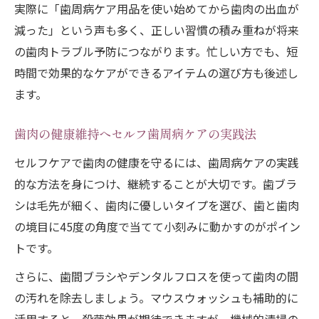
歯肉ケアにおすすめの毎日のセルフケア手
実際に「歯周病ケア用品を使い始めてから歯肉の出血が
順
減った」という声も多く、正しい習慣の積み重ねが将来
歯肉の炎症を防ぐ正しいブラッシング方法
の歯肉トラブル予防につながります。忙しい方でも、短
時間で効果的なケアができるアイテムの選び方も後述し
市販品活用で自分に合う歯肉ケアを実践
ます。
歯肉ケアに市販品を上手に取り入れる方法
歯肉を守る市販歯周病ケア用品の活用ポイ
歯肉の健康維持へセルフ歯周病ケアの実践法
ント
セルフケアで歯肉の健康を守るには、歯周病ケアの実践
歯肉の状態に合わせた市販ケア用品の選択
的な方法を身につけ、継続することが大切です。歯ブラ
法
シは毛先が細く、歯肉に優しいタイプを選び、歯と歯肉
歯肉トラブル対策に役立つ市販アイテム活
の境目に45度の角度で当てて小刻みに動かすのがポイン
用
トです。
歯肉の健康維持におすすめな市販ケアの特
さらに、歯間ブラシやデンタルフロスを使って歯肉の間
徴
の汚れを除去しましょう。マウスウォッシュも補助的に