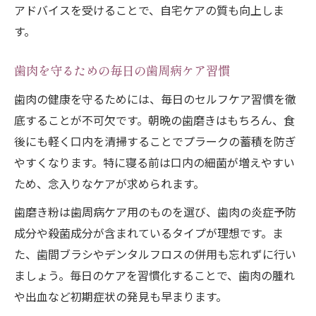
アドバイスを受けることで、自宅ケアの質も向上しま
由
す。
歯肉を傷つけない歯周病ケアのポイント解
説
歯肉を守るための毎日の歯周病ケア習慣
歯肉強化に効果的なやさしいセルフケア法
歯肉の健康を守るためには、毎日のセルフケア習慣を徹
歯肉を守るための優しい歯ブラシ選びのコ
底することが不可欠です。朝晩の歯磨きはもちろん、食
ツ
後にも軽く口内を清掃することでプラークの蓄積を防ぎ
歯肉を強くするための歯周病ケア意識改革
やすくなります。特に寝る前は口内の細菌が増えやすい
毎日のケアが歯肉の炎症予防へと導くコツ
ため、念入りなケアが求められます。
歯肉の炎症予防に繋がる毎日のセルフケア
歯磨き粉は歯周病ケア用のものを選び、歯肉の炎症予防
術
成分や殺菌成分が含まれているタイプが理想です。ま
歯肉健康を守る日々の歯周病ケア習慣とは
た、歯間ブラシやデンタルフロスの併用も忘れずに行い
ましょう。毎日のケアを習慣化することで、歯肉の腫れ
歯肉の状態悪化を防ぐケアタイミングの秘
や出血など初期症状の発見も早まります。
密