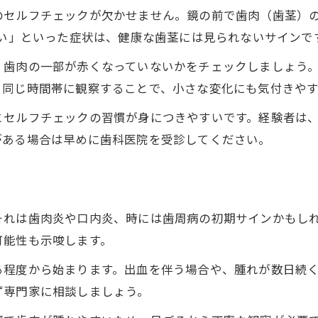
歯肉の腫れや出血に早めに気付くコツ
のセルフチェックが欠かせません。鏡の前で歯肉（歯茎）
歯肉炎や歯周病の治し方と注意点
痛い」といった症状は、健康な歯茎には見られないサインで
歯肉の異常を感じた際に確認すべき症状
、歯肉の一部が赤くなっていないかをチェックしましょう
白い歯肉や腫れなど初期症状を徹底解説
日同じ時間帯に観察することで、小さな変化にも気付きやす
歯肉が白い場合に考えられる主な原因
とセルフチェックの習慣が身につきやすいです。経験者は
歯肉炎や歯周病の早期症状を見極める方法
がある場合は早めに歯科医院を受診してください。
歯肉白い腫れのチェックポイントと注意点
歯肉の異常に関連する症状の違いを解説
歯肉の腫れと痛みのセルフ観察のコツ
それは歯肉炎や口内炎、時には歯周病の初期サインかもしれ
歯肉の健康を守る習慣とセルフケア術
可能性も示唆します。
歯肉の異常を防ぐ正しいブラッシング方法
る程度から始まります。出血を伴う場合や、腫れが数日続
歯肉の健康維持に役立つ毎日の生活習慣
ず専門家に相談しましょう。
歯肉のセルフケアとデンタルフロスの重要性