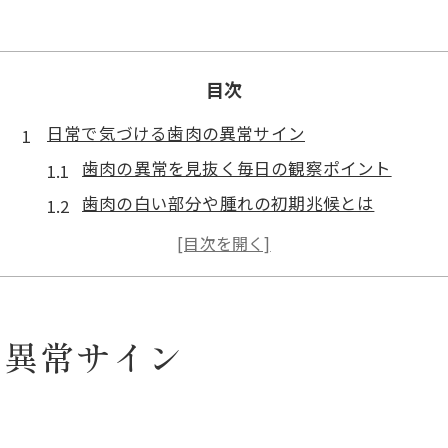
目次
日常で気づける歯肉の異常サイン
歯肉の異常を見抜く毎日の観察ポイント
歯肉の白い部分や腫れの初期兆候とは
歯肉の症状と歯茎の病気画像の見方
歯肉の異常サインと原因を理解する方法
歯肉の読み方と特徴的な異常例を解説
歯肉に違和感がある時の対処ポイント
の異常サイン
歯肉が痛いと感じた時の応急セルフケア
歯肉下がる違和感への具体的な対策法
ト