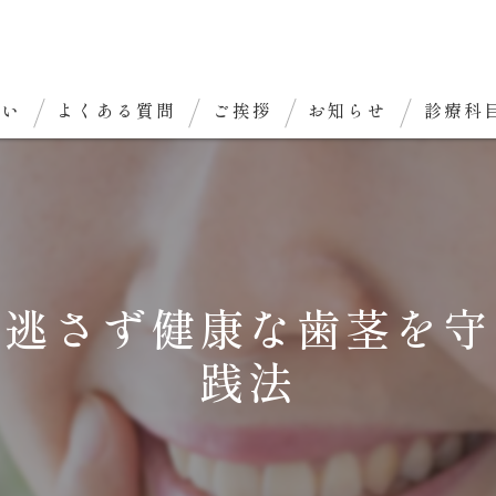
想い
よくある質問
ご挨拶
お知らせ
診療科
見逃さず健康な歯茎を守
践法