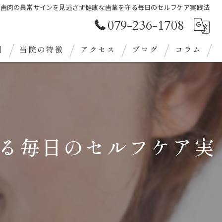
歯肉の異常サインを見逃さず健康な歯茎を守る毎日のセルフケア実践法
079-236-1708
目
当院の特徴
アクセス
ブログ
コラム
審美歯科
クリーニング
義歯
る毎日のセルフケア実
ホワイトニング
定期検診