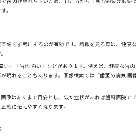
響で歯肉が腫れやすいため、日ごろから丁寧な観察が必要
歯肉の異常を予防する自然療法のすすめ
です。
歯肉の健康を支えるフルーツや栄養摂取法
加齢や生活習慣が歯肉に及ぼす影響とは
加齢による歯肉下がる現象と予防策
気画像を参考にするのが有効です。画像を見る際は、健康
生活習慣の乱れが歯肉の異常を招く理由
す。
ホルモンバランスと歯肉の症状の関係性
 痛い」「歯肉 白い」などがあります。例えば、健康な歯
歯肉の異常と睡眠・ストレスの影響を解説
瘍が現れることもあります。画像検索では「歯茎の病気 画
歯肉の健康と日常の食生活のポイント
健やかな歯肉を保つ秘訣と早期発見の大切さ
。画像はあくまで目安とし、似た症状があれば歯科医院で
歯肉の異常サインを見逃さない観察習慣
へ正確に伝えやすくなります。
歯肉の健康を守るための早期受診の重要性
歯肉の異常時は専門医への相談が安心
法
歯肉癌や重篤な症状の前兆に注意しよう