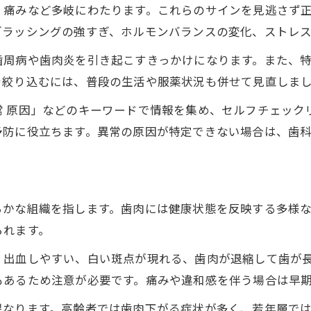
、痛みなど多岐にわたります。これらのサインを見逃さず
歯肉の異常を早期発見するセルフケア法
ブラッシングの強すぎ、ホルモンバランスの変化、ストレ
歯周病や歯肉炎を引き起こすきっかけになります。また、
を絞り込むには、普段の生活や服薬状況も併せて見直しま
常 原因」などのキーワードで情報を集め、セルフチェック
予防に役立ちます。異常の原因が特定できない場合は、歯
らかな組織を指します。歯肉には健康状態を反映する多様
られます。
、出血しやすい、白い斑点が現れる、歯肉が退縮して歯が長
もあるため注意が必要です。痛みや違和感を伴う場合は早
異なります。高齢者では歯肉下がる症状が多く、若年層で