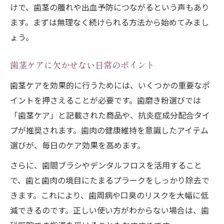
歯肉の健康維持に役立つケアグッズ活用法
けで、歯茎の腫れや出血予防につながるという声もあり
ます。まずは無理なく続けられる方法から始めてみまし
歯茎マッサージやり方で出血予防を実践
ょう。
歯肉を健康に導く歯磨き粉の選び方と工夫
歯肉ケア歯磨き粉の正しい選び方
歯茎ケアに欠かせない日常のポイント
歯茎ケアに効果的な歯磨き粉の特徴
歯茎ケアを効果的に行うためには、いくつかの重要なポ
歯肉の健康を考えた歯磨き粉活用法
イントを押さえることが必要です。歯磨き粉選びでは
歯茎ケアおすすめ成分と使い方解説
「歯茎ケア」と記載された商品や、抗炎症成分配合タイ
歯肉トラブル予防に最適な歯磨き粉選び
プが推奨されます。歯肉の健康維持を意識したアイテム
若々しい口元を保つための歯茎ケア総まとめ
選びが、毎日のケア効果を高めます。
歯肉のケアで若々しい口元を維持する方法
さらに、歯間ブラシやデンタルフロスを活用すること
歯茎ケアで笑顔を輝かせる生活習慣を提案
で、歯と歯肉の境目にたまるプラークをしっかり除去で
歯肉を守る継続的なセルフケアの重要性
きます。これにより、歯周病や口臭のリスクを大幅に低
歯茎マッサージ指効果で健康寿命を延ばす
減できるのです。正しい使い方がわからない場合は、歯