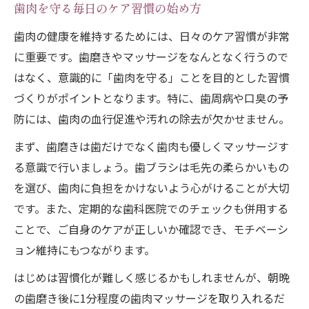
歯肉を守る毎日のケア習慣の始め方
歯肉を効果的に刺激するコツと注意点
歯茎マッサージ指の動かし方と効果紹介
歯肉の健康を維持するためには、日々のケア習慣が非常
に重要です。歯磨きやマッサージをなんとなく行うので
歯肉ケアに最適なマッサージテクニック
はなく、意識的に「歯肉を守る」ことを目的とした習慣
指でできる歯肉マッサージの具体的な手順
づくりがポイントとなります。特に、歯周病や口臭の予
歯肉を指でケアする基本の手順解説
防には、歯肉の血行促進や汚れの除去が欠かせません。
歯茎マッサージ指やり方の具体例紹介
まず、歯磨きは歯だけでなく歯肉も優しくマッサージす
歯肉マッサージで血行促進する方法とは
る意識で行いましょう。歯ブラシは毛先の柔らかいもの
歯茎マッサージ指効果を高めるコツ
を選び、歯肉に負担をかけないよう心がけることが大切
歯肉ケアを指で実践する際の注意点
です。また、定期的な歯科医院でのチェックも併用する
歯茎の腫れや出血を予防するセルフケア法
ことで、ご自身のケアが正しいか確認でき、モチベーシ
歯肉の腫れ出血予防のセルフケア習慣
ョン維持にもつながります。
歯茎ケア商品選びで腫れを防ぐポイント
はじめは習慣化が難しく感じるかもしれませんが、朝晩
トラネキサム酸と歯肉ケアの関係を解説
の歯磨き後に1分程度の歯肉マッサージを取り入れるだ