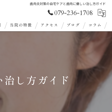
歯肉炎対策の自宅ケアと歯肉に優しい治し方ガイド
079-236-1708
目
当院の特徴
アクセス
ブログ
コラム
審美歯科
クリーニング
義歯
い治し方ガイド
ホワイトニング
定期検診