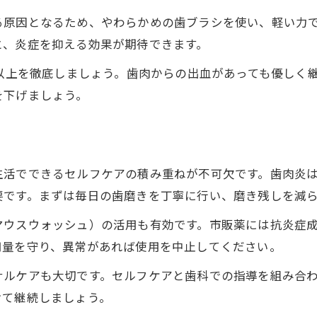
ビタミン不足が歯肉炎の原因となる理由
る原因となるため、やわらかめの歯ブラシを使い、軽い力
自分でできる歯肉炎の治し方のコツ
と、炎症を抑える効果が期待できます。
歯肉炎の症状に合わせた自宅治し方の工夫
回以上を徹底しましょう。歯肉からの出血があっても優しく
歯肉の出血時にできるセルフケアのポイント
を下げましょう。
歯肉炎の早期改善を目指す継続的な自宅対策
歯肉をやさしく守る正しいブラッシング方法
歯肉炎治し方で注意すべき日常習慣の見直し
生活でできるセルフケアの積み重ねが不可欠です。歯肉炎
歯肉の腫れをやわらげる実践方法
要です。まずは毎日の歯磨きを丁寧に行い、磨き残しを減
歯肉の腫れを和らげる冷却とケアのポイント
マウスウォッシュ）の活用も有効です。市販薬には抗炎症
歯肉炎による痛み対策に役立つ家庭療法
用量を守り、異常があれば使用を中止してください。
歯肉炎 痛い時の正しい応急処置方法
ナルケアも大切です。セルフケアと歯科での指導を組み合
腫れた歯肉を休ませるための生活習慣の工夫
けて継続しましょう。
歯肉の腫れを悪化させないセルフケア方法