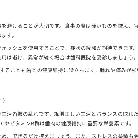
市販薬を活用した歯肉の炎症ケア案内
歯肉にやさしい市販薬の選び方と使い方
激を避けることが大切です。食事の際は硬いものを控え、
歯肉炎の炎症を和らげる薬用成分の特徴
めます。
市販薬で歯肉炎をケアする際の注意点
ウォッシュを使用することで、症状の緩和が期待できます
歯肉炎 歯磨き粉やうがい薬の活用ポイント
使用は避け、異常が続く場合は歯科医院を受診しましょう
歯肉炎 薬として試せる市販アイテムの種類
自然治癒を目指す歯肉ケア生活のすすめ
取することも歯肉の健康維持に役立ちます。腫れや痛みが強
歯肉炎 自然治癒を促す正しい生活習慣
歯肉炎はどれくらいで治るのかの目安を知る
ント
歯肉の健康維持に大切な毎日のルーティン
歯肉炎の自然治癒を支える口腔ケアの工夫
や生活習慣の乱れです。規則正しい生活とバランスの取れ
CやビタミンB群は歯肉の健康維持に重要な栄養素です。
歯肉炎の回復を早めるための睡眠と休息法
ため、できるだけ控えましょう。また、ストレスの蓄積も