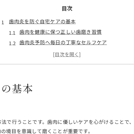
目次
歯肉炎を防ぐ自宅ケアの基本
歯肉を健康に保つ正しい歯磨き習慣
歯肉炎予防へ毎日の丁寧なセルフケア
歯肉の腫れや痛みを和らげる基本対策
歯肉炎の原因を意識した生活改善ポイント
歯肉に負担をかけないケア方法の実践例
ビタミン不足による歯肉トラブル対策
アの基本
歯肉の健康とビタミンの密接な関係を知る
歯肉炎に影響するビタミン不足のチェック方法
歯肉へのビタミン補給で炎症リスク低減を目指す
方法で行うことです。歯肉に優しいケアを心がけることで
歯肉炎の改善に効果的な栄養摂取ポイント
肉の境目を意識して磨くことが重要です。