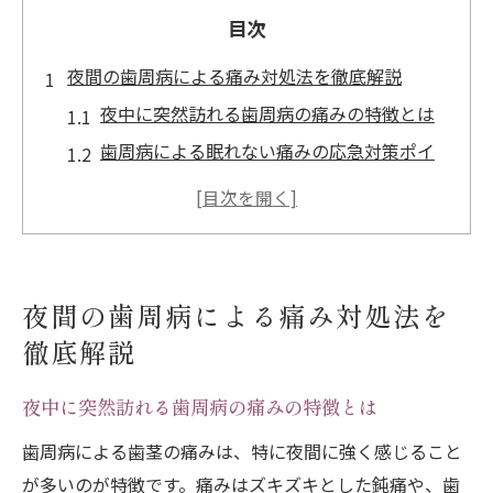
目次
夜間の歯周病による痛み対処法を徹底解説
夜中に突然訪れる歯周病の痛みの特徴とは
歯周病による眠れない痛みの応急対策ポイ
ント
歯周病の歯茎の痛みを和らげる冷却法のコ
ツ
歯周病の痛みが治らない時のセルフケア注
夜間の歯周病による痛み対処法を
意点
徹底解説
市販薬が効かない歯周病の痛みの対処法を
解説
夜中に突然訪れる歯周病の痛みの特徴とは
歯茎がズキズキ痛む時に実践したいケア
歯周病による歯茎の痛みは、特に夜間に強く感じること
歯周病で歯茎がズキズキする原因と注意点
が多いのが特徴です。痛みはズキズキとした鈍痛や、歯