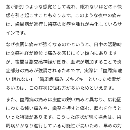
ズキズキした歯周病の痛み緩和セルフケア
茎が脈打つような感覚として現れ、眠れないほどの不快
法
感を引き起こすこともあります。このような夜中の痛み
歯周病の痛みに効果的なうがい薬の選び方
は、歯周病が進行し歯茎の炎症や腫れが悪化しているサ
歯周病の痛みを和らげるブラッシングの工
インです。
夫
なぜ夜間に痛みが強くなるのかというと、日中の活動時
歯周病の痛み対策としての生活習慣見直し
は交感神経が優位で痛みを感じにくい傾向にあります
痛みが治らない歯周病の根本的な原因とは
が、夜間は副交感神経が働き、血流が増加することで炎
症部分の痛みが強調されるためです。実際に「歯周病 痛
歯周病で痛みが治らない場合の主な原因解
い 眠れない」「歯周病 痛み ズキズキ」といった検索が
説
多いのは、この症状に悩む方が多いためといえます。
慢性的な歯周病の痛みを悪化させる要因と
は
また、歯周病の痛みは虫歯の鋭い痛みと異なり、広範囲
歯周病の痛みがいつまで続くのかを徹底検
にわたる鈍い痛みや、歯茎を押すと痛む、腫れを伴うと
証
いった特徴があります。こうした症状が続く場合は、歯
周病がかなり進行している可能性が高いため、早めの対
歯周病の根本治療が必要な理由について