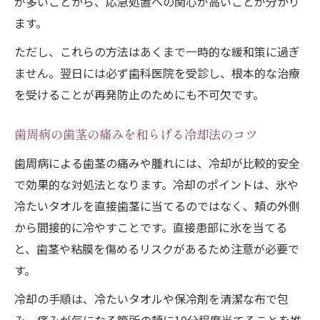
が多いことから、応急処置への関心が高いことが分かり
歯周病の痛みを抑えて抜歯を防ぐケア方法
ます。
歯周病の痛みと抜歯リスクの関係を知る
歯周病の痛みを軽減する歯間ブラシ活用術
ただし、これらの方法はあくまで一時的な緩和策に過ぎ
ません。翌日には必ず歯科医院を受診し、根本的な治療
痛み再発を防ぐための歯周病セルフ対策集
を受けることが再発防止のためにも不可欠です。
歯周病の痛み再発を防ぐ毎日の口腔ケア習
慣
歯周病の歯茎の痛みを和らげる冷却法のコツ
再発しやすい歯周病痛の予防ポイントまと
歯周病による歯茎の痛みや腫れには、冷却が比較的安全
め
で効果的な対処法となります。冷却のポイントは、氷や
歯周病の痛みが治るための継続的な対策方
冷たいタオルを直接歯茎に当てるのではなく、頬の外側
法
から間接的に冷やすことです。直接患部に氷を当てる
歯周病のセルフ対策で痛みと再発を遠ざけ
と、歯茎や粘膜を傷めるリスクがあるため注意が必要で
る
す。
歯周病痛み対策に役立つセルフチェック方
冷却の手順は、冷たいタオルや保冷剤を清潔な布で包
法