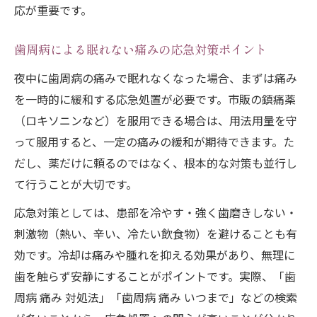
応が重要です。
歯周病の痛みと歯ぐらつきの関係性を理解
眠れないほどの歯茎の痛み緩和に有効な方法
歯周病による眠れない痛みの応急対策ポイント
歯周病による眠れない痛みの緩和テクニッ
夜中に歯周病の痛みで眠れなくなった場合、まずは痛み
ク
を一時的に緩和する応急処置が必要です。市販の鎮痛薬
歯周病の痛みで寝られない時のセルフケア
（ロキソニンなど）を服用できる場合は、用法用量を守
法
って服用すると、一定の痛みの緩和が期待できます。た
頭を高くして歯周病の痛みを和らげる工夫
だし、薬だけに頼るのではなく、根本的な対策も並行し
歯周病の痛み緩和に役立つ市販薬の使い方
て行うことが大切です。
歯周病の痛みを軽減する口腔ケアのポイン
応急対策としては、患部を冷やす・強く歯磨きしない・
ト
刺激物（熱い、辛い、冷たい飲食物）を避けることも有
歯周病で抜歯を避けるセルフケアの秘訣
効です。冷却は痛みや腫れを抑える効果があり、無理に
歯周病の進行を防ぐセルフケアの基本知識
歯を触らず安静にすることがポイントです。実際、「歯
抜歯を回避するための歯周病予防習慣とは
周病 痛み 対処法」「歯周病 痛み いつまで」などの検索