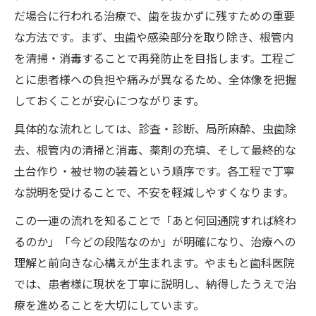
わかりやすい根管治療の全工程と期間
だ場合に行われる治療で、歯を抜かずに残すための重要
根管治療の全工程を順序立てて詳しく解説
な方法です。まず、虫歯や感染部分を取り除き、根管内
前歯と奥歯で異なる根管治療の流れと期間
を清掃・消毒することで再発防止を目指します。工程ご
根管治療の回数や通院頻度の具体的な目安
とに患者様への負担や痛みが異なるため、全体像を把握
土台や被せ物までの根管治療工程を解説
しておくことが安心につながります。
根管治療の期間が延びるケースとその理由
具体的な流れとしては、診査・診断、局所麻酔、虫歯除
痛みを抑える根管治療の実践ポイント紹介
去、根管内の清掃と消毒、薬剤の充填、そして最終的な
土台作り・被せ物の装着という順序です。各工程で丁寧
根管治療中の痛みが出やすい場面と対策法
な説明を受けることで、不安を軽減しやすくなります。
痛みを最小限に抑える根管治療のポイント
麻酔や機械洗浄を活かした根管治療の工夫
この一連の流れを知ることで「あと何回通院すれば終わ
るのか」「今どの段階なのか」が明確になり、治療への
根管治療が激痛になる原因と予防ポイント
理解と前向きな心構えが生まれます。やまもと歯科医院
痛みを感じた際の根管治療中の対処方法
では、患者様に現状を丁寧に説明し、納得したうえで治
前歯や奥歯の根管治療は何回通院が必要か
療を進めることを大切にしています。
根管治療の回数は前歯と奥歯でどう違うか