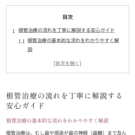
目次
根管治療の流れを丁寧に解説する安心ガイド
根管治療の基本的な流れをわかりやすく解
説
根管治療の各工程と通院回数の目安を知ろ
う
根管治療の期間や全体像を丁寧に把握する
方法
根管治療の流れを丁寧に解説する
根管治療で起きやすい痛みのポイントと対
安心ガイド
策
根管治療の土台作りまでの流れを理解しよ
根管治療の基本的な流れをわかりやすく解説
う
根管治療は、むし歯や感染が歯の神経（歯髄）まで及ん