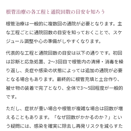
前歯の根管治療の流れと通院回数の目安
根管治療の各工程と通院回数の目安を知ろう
奥歯の根管治療に必要な通院回数と工夫
根管治療は一般的に複数回の通院が必要となります。主
根管治療の回数が増える原因と注意点
な工程ごとに通院回数の目安を知っておくことで、スケ
根管治療の通院期間とスケジュール管理術
ジュール調整や心の準備がしやすくなります。
根管治療中に避けたい注意事項まとめ
代表的な工程と通院回数の目安は以下の通りです。初回
根管治療中にしてはいけないことを確認
は診断と応急処置、2～3回目で根管内の清掃・消毒を繰
感染リスクを防ぐ根管治療中の注意点
り返し、炎症や感染の状態によっては追加の通院が必要
となる場合もあります。最終的に根管充填と土台作り、
根管治療後の生活で気をつけたいポイント
被せ物の装着で完了となり、全体で3～5回程度が一般的
根管治療の流れを妨げる行動を避けるコツ
です。
知恵袋で多い根管治療の注意事項と対策
ただし、症状が重い場合や根管が複雑な場合は回数が増
知恵袋で話題の根管治療Q&Aと対策
えることもあります。「なぜ回数がかかるのか？」とい
根管治療によくある疑問を知恵袋から解説
う疑問には、感染を確実に除去し再発リスクを減らすた
根管治療の痛みや期間に関するQ&Aまとめ