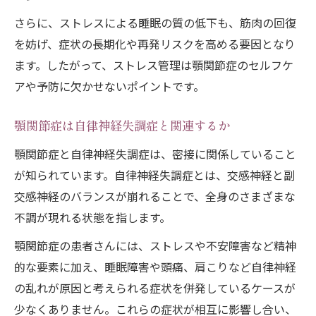
さらに、ストレスによる睡眠の質の低下も、筋肉の回復
顎関節症に多い悪化要因とその見極め方
を妨げ、症状の長期化や再発リスクを高める要因となり
顎関節症を和らげる姿勢と睡眠のポイント
ます。したがって、ストレス管理は顎関節症のセルフケ
顎関節症セルフケアと食生活の注意点
アや予防に欠かせないポイントです。
再発予防に役立つ顎関節症のストレス管理術
顎関節症の再発を防ぐストレス管理の実践
顎関節症は自律神経失調症と関連するか
法
顎関節症と自律神経失調症は、密接に関係していること
顎関節症とストレス知恵袋を活用した対策
が知られています。自律神経失調症とは、交感神経と副
例
交感神経のバランスが崩れることで、全身のさまざまな
自律神経を意識した顎関節症予防の考え方
不調が現れる状態を指します。
ストレスチェックで顎関節症リスク低減へ
顎関節症の患者さんには、ストレスや不安障害など精神
顎関節症の再発防止に役立つ心身のケア習
的な要素に加え、睡眠障害や頭痛、肩こりなど自律神経
慣
の乱れが原因と考えられる症状を併発しているケースが
少なくありません。これらの症状が相互に影響し合い、