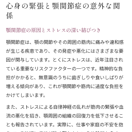
向
心身の緊張と顎関節症の意外な関
ストレスを減らして顎関節症の不調緩和へ
係
顎関節症改善に役立つストレス対策の基本
不安障害と顎関節症の関係を整理する
顎関節症の原因とストレスの深い結びつき
日常でできる顎関節症ストレス緩和術
顎関節症は、顎の関節やその周囲の筋肉に痛みや違和感
顎関節症の悪化を防ぐ心のケア方法
が生じる疾患であり、その発症や悪化にはさまざまな要
因が関与しています。とくにストレスは、近年注目され
自律神経を意識した顎関節症対策のコツ
ている重要なリスクファクターの一つです。精神的な負
自律神経を整えるセルフケアで顎関節症対策
担がかかると、無意識のうちに歯ぎしりや食いしばりが
顎関節症と自律神経の深い関わり方
増える傾向があり、これが顎関節や筋肉に過度な負担を
自立神経を整える顎関節症セルフケアの実
かけてしまいます。
践法
また、ストレスによる自律神経の乱れが筋肉の緊張や血
ストレッチで顎関節症対策を始めるポイン
流の悪化を招き、顎周囲の組織の回復力を低下させるこ
ト
とも報告されています。実際に、仕事や家庭の不安を抱
顎関節症改善のためのリラックス習慣作り