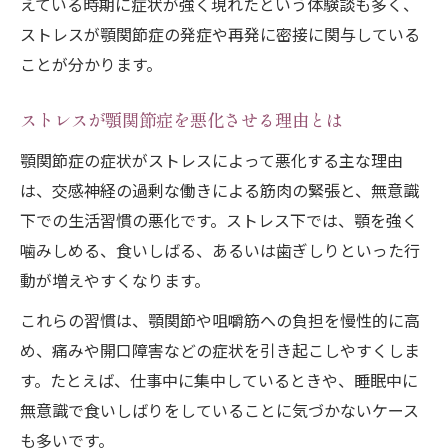
えている時期に症状が強く現れたという体験談も多く、
顎関節症の症状緩和に効く呼吸法のすすめ
ストレスが顎関節症の発症や再発に密接に関与している
顎がこわばる時に試したいやさしい対処法
ことが分かります。
顎関節症にやさしいストレッチと実践注意
点
ストレスが顎関節症を悪化させる理由とは
顎がこわばるストレスを和らげる簡単セル
顎関節症の症状がストレスによって悪化する主な理由
フケア
は、交感神経の過剰な働きによる筋肉の緊張と、無意識
痛みが強い時の顎関節症対策と無理しない
下での生活習慣の悪化です。ストレス下では、顎を強く
工夫
噛みしめる、食いしばる、あるいは歯ぎしりといった行
動が増えやすくなります。
顎関節症を悪化させない日常の小さな見直
し
これらの習慣は、顎関節や咀嚼筋への負担を慢性的に高
顎関節症に効果的な力みのチェック方法
め、痛みや開口障害などの症状を引き起こしやすくしま
症状悪化を防ぐ生活習慣の見直しかた
す。たとえば、仕事中に集中しているときや、睡眠中に
無意識で食いしばりをしていることに気づかないケース
顎関節症リスクを減らす生活習慣の改善術
も多いです。
ストレス管理で顎関節症の再発を防ぐ習慣