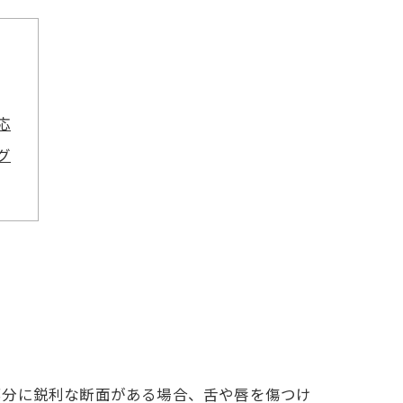
応
グ
部分に鋭利な断面がある場合、舌や唇を傷つけ