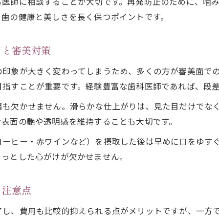
も医師に相談することが大切です。再発防止のために、噛
ネットで広がるコンポジットレジン欠けの疑問点
、歯の健康と美しさを長く保つポイントです。
コンポジットレジンを長持ちさせる生活習慣
コンポジットレジンを長持ちさせる毎日のケア方法
目と審美対策
奥歯でも安心なレジン生活習慣のポイント
の印象が大きく変わってしまうため、多くの方が審美面で
コンポジットレジンの欠け防止に役立つコツ
目指すことが重要です。経験豊富な歯科医師であれば、段
前歯レジンがすぐ取れる原因を生活習慣で見直す
磨も欠かせません。滑らかな仕上がりは、見た目だけでな
コンポジットレジンへの過度な負担を防ぐ習慣
ン表面の艶や透明感を維持することも大切です。
奥歯のレジンが欠けた際の注意点まとめ
コーヒー・赤ワインなど）を摂取した後は早めに口をゆす
奥歯のコンポジットレジン欠けた時の見極め方
ょっとした心がけが欠かせません。
奥歯レジンが欠けた場合の適切な対応方法
奥歯レジン欠けやすい原因と予防アイデア
と注意点
奥歯のコンポジットレジン修復時の注意点
了し、費用も比較的抑えられる点がメリットですが、一方
奥歯レジン欠けた際に噛み合わせを見直す理由