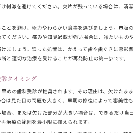
日常生活の癖がコンポジットレジンに及ぼすリスク
だけ刺激を避けてください。欠片が残っている場合は、清
前歯のコンポジットレジン取れるケース別解説
自分でできるレジン欠け応急処置のポイント
うことを避け、極力やわらかい食事を選びましょう。市販
コンポジットレジン欠けた時の自宅での応急処置方
めてください。痛みや知覚過敏が強い場合は、冷たいもの
前歯欠けたレジン自分でできるケアのコツ
避けましょう。誤った処置は、かえって歯や歯ぐきに悪影
自分でレジン欠けた際に避けたいNG行動
診断と適切な治療を受けることが再発防止の第一歩です。
コンポジットレジン応急処置後の歯医者受診の重要
欠けたコンポジットレジン応急対応の注意点
受診タイミング
知恵袋で話題のレジン欠け悩みと解決策解説
り早めの歯科受診が推奨されます。その理由は、欠けたま
コンポジットレジン欠けた知恵袋で多い悩みを分析
場合は見た目の問題も大きく、早期の修復によって審美性
知恵袋で話題のコンポジットレジン欠け解決方法
る場合、または欠けた部分が大きい場合は、できるだけ当
前歯欠けたレジン取れる体験談から学ぶ対策
で再治療の範囲を最小限に抑えられます。
知恵袋で紹介されるレジン欠け最新情報まとめ