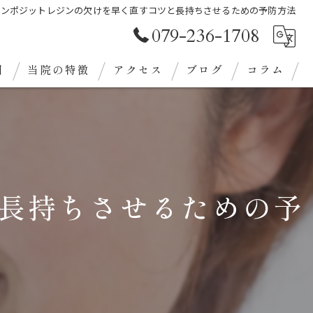
コンポジットレジンの欠けを早く直すコツと長持ちさせるための予防方法
079-236-1708
目
当院の特徴
アクセス
ブログ
コラム
審美歯科
クリーニング
義歯
長持ちさせるための予
ホワイトニング
定期検診