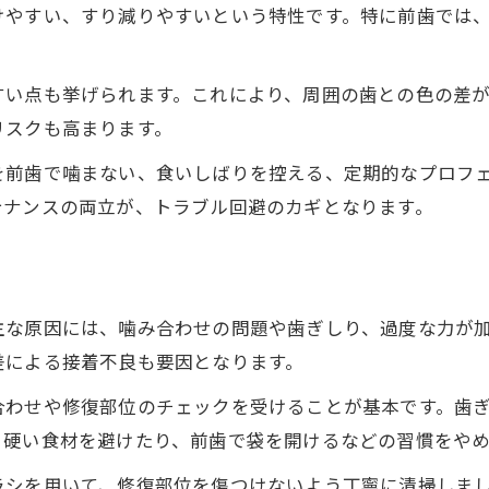
けやすい、すり減りやすいという特性です。特に前歯では
すい点も挙げられます。これにより、周囲の歯との色の差
リスクも高まります。
を前歯で噛まない、食いしばりを控える、定期的なプロフ
テナンスの両立が、トラブル回避のカギとなります。
主な原因には、噛み合わせの問題や歯ぎしり、過度な力が
差による接着不良も要因となります。
合わせや修復部位のチェックを受けることが基本です。歯
、硬い食材を避けたり、前歯で袋を開けるなどの習慣をや
ラシを用いて、修復部位を傷つけないよう丁寧に清掃しま