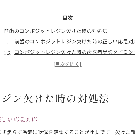
目次
前歯のコンポジットレジン欠けた時の対処法
前歯のコンポジットレジン欠けた時の正しい応急対
コンポジットレジン欠けた時の歯医者受診タイミン
コンポジットレジン欠けた前歯の見た目と審美対策
コンポジットレジン前歯のデメリットと注意点
レジンが取れる主な原因と対策を知る
コンポジットレジンがすぐ取れる原因を考察
レジン欠けた時の対処法
コンポジットレジンがすぐ取れる要因とは
前歯レジンがすぐ取れる理由と再発防止策
正しい応急対応
噛み合わせが与えるコンポジットレジンへの影響
まず焦らず冷静に状況を確認することが重要です。欠けた