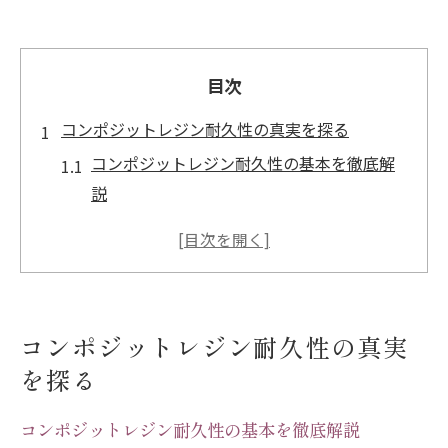
目次
コンポジットレジン耐久性の真実を探る
コンポジットレジン耐久性の基本を徹底解
説
劣化の原因と寿命の目安を知る
コンポジットレジンの寿命は10年以上持
つ？
コンポジットレジンは本当に20年持つのか
コンポジットレジン耐久性の真実
検証
を探る
虫歯になりやすい理由と対策方法を探る
日常ケアが左右するコンポジットレジンの寿命
コンポジットレジン耐久性の基本を徹底解説