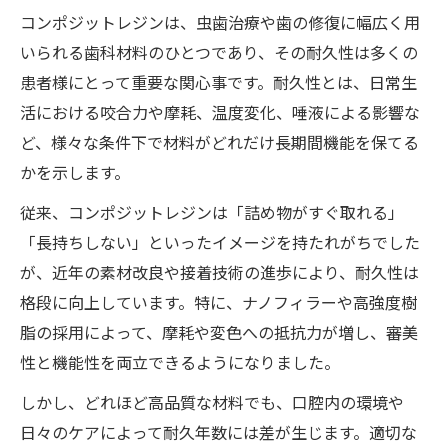
毎日のケアで変わるコンポジットレジン寿
コンポジットレジンは、虫歯治療や歯の修復に幅広く用
命
いられる歯科材料のひとつであり、その耐久性は多くの
歯磨き習慣がコンポジットレジンに与える
患者様にとって重要な関心事です。耐久性とは、日常生
影響
活における咬合力や摩耗、温度変化、唾液による影響な
虫歯再発リスクと日常ケアのポイント
ど、様々な条件下で材料がどれだけ長期間機能を保てる
プラーク対策で耐久性を高める方法
かを示します。
知恵袋で話題の寿命延長テクニックを解説
従来、コンポジットレジンは「詰め物がすぐ取れる」
長持ちの秘訣と最新メンテナンス術を解説
「長持ちしない」といったイメージを持たれがちでした
が、近年の素材改良や接着技術の進歩により、耐久性は
コンポジットレジンを長持ちさせる秘訣と
格段に向上しています。特に、ナノフィラーや高強度樹
は
脂の採用によって、摩耗や変色への抵抗力が増し、審美
最新メンテナンスで耐久性アップを目指す
性と機能性を両立できるようになりました。
定期検診が寿命延長に与える役割
しかし、どれほど高品質な材料でも、口腔内の環境や
劣化を防ぐためのホームケア法
日々のケアによって耐久年数には差が生じます。適切な
交換タイミングを見極めるチェックポイン