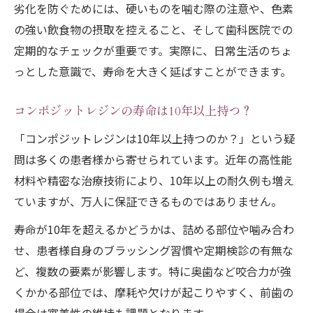
交換時期を見逃さないポイント
劣化を防ぐためには、硬いものを噛む際の注意や、色素
の強い飲食物の摂取を控えること、そして歯科医院での
劣化や変色を防ぐポイントを実体験から紹介
定期的なチェックが重要です。実際に、日常生活のちょ
実体験で学ぶコンポジットレジン劣化防止
っとした意識で、寿命を大きく延ばすことができます。
法
変色を防ぐための生活習慣の見直し
コンポジットレジンの寿命は10年以上持つ？
耐久性を高めるための食生活アドバイス
「コンポジットレジンは10年以上持つのか？」という疑
交換のタイミングを逃さないコツ
問は多くの患者様から寄せられています。近年の高性能
虫歯リスクを抑える歯磨き方法
材料や精密な治療技術により、10年以上の耐久例も増え
ていますが、万人に保証できるものではありません。
寿命が10年を超えるかどうかは、詰める部位や噛み合わ
せ、患者様自身のブラッシング習慣や定期検診の有無な
ど、複数の要素が影響します。特に奥歯など咬合力が強
くかかる部位では、摩耗や欠けが起こりやすく、前歯の