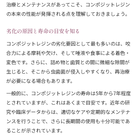
治療とメンテナンスがあってこそ、コンポジットレジン
ト
の本来の性能が発揮される点を理解しておきましょう。
耐久性で話題のコンポジットレジンの弱点とは
コンポジットレジンの主な弱点を解説
劣化の原因と寿命の目安を知る
変色や摩耗が耐久性に与える影響
コンポジットレジンの劣化要因として最も多いのは、咬
すぐ取れるトラブルの原因と対策法
合力による摩耗や欠け、そして唾液や食事による着色・
虫歯になりやすい部位を知って予防
変色です。さらに、詰め物と歯質との間に微細な隙間が
10年後・20年後の耐久性実態を探る
生じると、そこから虫歯菌が侵入しやすくなり、再治療
再治療リスクを減らす賢い選び方とケア法
が必要になる場合もあります。
コンポジットレジン選びで再治療リスクを
一般的に、コンポジットレジンの寿命は5年から7年程度
減らす
とされていますが、これはあくまで目安です。近年の研
長持ちするレジンの特徴と選び方のコツ
究や臨床データからは、適切なケアや定期的なメンテナ
ンスを行うことで、さらに長期間の使用も十分可能であ
虫歯が再発しやすい理由と正しい対策法
ることが示されています。
自宅でできるケアで寿命を延ばす方法