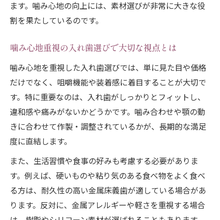
ス
ます。噛み心地の向上には、素材選びが非常に大きな役
入れ歯と噛み心地の快適な関係を考察
割を果たしているのです。
生活を豊かにする入れ歯調整のコツ
噛み心地重視の入れ歯選びで大切な視点とは
入れ歯の噛み心地向上に役立つ習慣とは
噛み心地を重視した入れ歯選びでは、単に見た目や価格
噛む力を高める入れ歯のポイント解説
だけでなく、咀嚼機能や装着感に着目することが大切で
入れ歯で噛む力を実感できる秘訣とは
す。特に重要なのは、入れ歯がしっかりとフィットし、
噛む力を支える入れ歯の特徴と選び方
違和感や痛みがないかどうかです。噛み合わせや顎の動
快適な噛み心地を実現する装着テクニック
きに合わせて作製・調整されているかが、長期的な満足
入れ歯の噛む力を強化する調整方法
度に直結します。
噛み心地と入れ歯の機能性を両立する工夫
また、生活習慣や食事の好みも考慮する必要がありま
入れ歯選びに悩む方への実践アドバイス
す。例えば、硬いものや粘り気のある食べ物をよく食べ
入れ歯の噛み心地で後悔しない選び方
る方は、耐久性の高い金属床義歯が適している場合があ
自分に合った入れ歯を見つけるポイント
ります。反対に、金属アレルギーや軽さを重視する場合
噛み心地重視の入れ歯相談時の注意点
は、樹脂やシリコーン素材が選ばれることもあります。