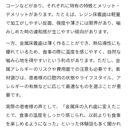
入れ歯が生活の質に与える快適さの実際
コーンなどがあり、それぞれに特有の特徴とメリット・
噛み心地と入れ歯の装着感の違いを比較
デメリットがあります。たとえば、レジン床義歯は軽量
で加工がしやすい反面、強度や薄さには限界があり、噛
日常生活で気になる入れ歯の工夫と対策
みしめた時の違和感が生じやすい傾向があります。
入れ歯ユーザーの快適な暮らしの工夫例
一方、金属床義歯は薄く作ることができ、熱伝導性にも
自然な噛み心地を追求した入れ歯体験
優れているため、食事の際に温度を感じやすく、自然な
自然な噛み心地を再現する入れ歯調整術
噛み心地を得やすいという利点があります。ただし、金
入れ歯体験談で分かる噛み心地の変化
属アレルギーのリスクや費用面での注意も必要です。素
噛み心地に満足した入れ歯のポイントとは
材選びは、患者様の口腔内の状態やライフスタイル、ア
自然さを追求した入れ歯使用感の工夫
レルギーの有無などに応じて最適なものを選ぶことが重
快適な噛み心地を生む入れ歯素材の選択
要です。
快適な生活を叶える入れ歯の工夫
実際の患者様の声として、「金属床の入れ歯に変えたこ
入れ歯で噛み心地を良くする日常ケア術
とで、食事の温度をしっかり感じられ、以前よりも食事
快適さに差が出る入れ歯の使い方アドバイ
を楽しめるようになった」といった体験談も多く聞かれ