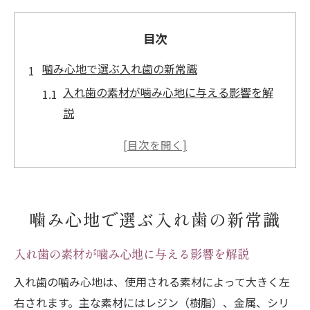
目次
噛み心地で選ぶ入れ歯の新常識
入れ歯の素材が噛み心地に与える影響を解
説
噛み心地重視の入れ歯選びで大切な視点と
は
最新の入れ歯技術と自然な噛み心地の進化
入れ歯の噛み心地改善に役立つ調整ポイン
噛み心地で選ぶ入れ歯の新常識
ト
噛み心地で見る入れ歯の種類ごとの特徴
入れ歯の素材が噛み心地に与える影響を解説
入れ歯がもたらす日常の快適さとは
入れ歯の噛み心地は、使用される素材によって大きく左
入れ歯で実感する日常の食事と会話の変化
右されます。主な素材にはレジン（樹脂）、金属、シリ