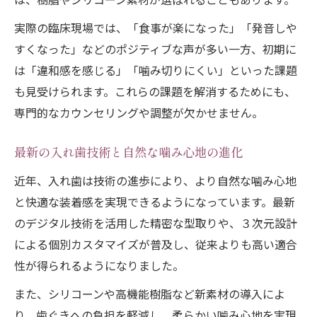
入れ歯選びで大切な専門家との対話法
実際の臨床現場では、「食事が楽になった」「発音しや
快適な噛み心地を求める方の実践体験談
すくなった」などのポジティブな声が多い一方、初期に
は「違和感を感じる」「噛み切りにくい」といった課題
も見受けられます。これらの課題を解消するためにも、
専門的なカウンセリングや調整が欠かせません。
最新の入れ歯技術と自然な噛み心地の進化
近年、入れ歯は技術の進歩により、より自然な噛み心地
と快適な装着感を実現できるようになっています。最新
のデジタル技術を活用した精密な型取りや、３次元設計
による個別カスタマイズが普及し、従来よりも高い適合
性が得られるようになりました。
また、シリコーンや高機能樹脂など新素材の導入によ
り、歯ぐきへの負担を軽減し、柔らかい噛み心地を実現