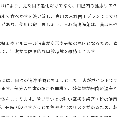
おすすめの部分入れ歯手入れ習慣とは
これにより、見た目の悪化だけでなく、口腔内の健康リス
部分入れ歯の洗浄剤選びと代用品の注意点
流水で食べかすを洗い流し、専用の入れ歯用ブラシでこす
ポリデントを使った毎日の入れ歯ケア法
れがあり、使用は避けましょう。入れ歯洗浄剤は、黄ばみ
入れ歯の毎日ケアに適したポリデント使用法
ポリデントを使った洗浄手順と注意点
は熱湯やアルコール消毒が変形や破損の原因となるため、
入れ歯を傷めないポリデントの正しい使い方
とで、清潔かつ健康的な口腔環境を維持できます。
ポリデントと入れ歯の効果的な浸け置き方法
毎日洗っても入れ歯に悪影響はないのか
一晩浸け置きで安心な入れ歯洗浄術
るには、日々の洗浄手順とちょっとした工夫がポイントで
入れ歯を一晩浸け置くメリットと注意点
ります。部分入れ歯の場合も同様で、残留物が細菌の温床
ポリデント長時間使用時の安全性を解説
全体をこすります。歯ブラシでの強い摩擦や歯磨き粉の使
入れ歯洗浄剤の浸け置き手順と代替法
が、長時間浸けすぎると変色や劣化のリスクがあるため、
就寝前の入れ歯洗浄で朝まで清潔を保つ方法