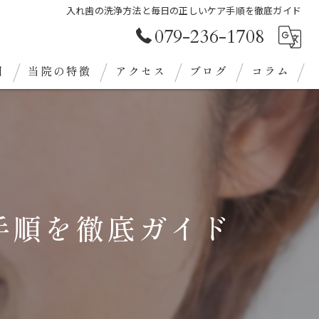
入れ歯の洗浄方法と毎日の正しいケア手順を徹底ガイド
079-236-1708
目
当院の特徴
アクセス
ブログ
コラム
審美歯科
クリーニング
義歯
手順を徹底ガイド
ホワイトニング
定期検診