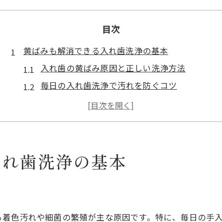
目次
黄ばみも解消できる入れ歯洗浄の基本
入れ歯の黄ばみ原因と正しい洗浄方法
毎日の入れ歯洗浄で汚れを防ぐコツ
入れ歯洗浄剤の選び方と使い方の基礎
看護現場で推奨される入れ歯手入れ法
入れ歯の洗浄で除菌・消臭を徹底する方法
部分入れ歯の細部まで清潔に保つ秘訣
入れ歯洗浄の基本
部分入れ歯のクラスプ洗浄ステップ解説
歯ブラシとタフトブラシの効果的な活用法
細かな汚れを落とす入れ歯洗浄の裏ワザ
る着色汚れや細菌の繁殖が主な原因です。特に、毎日の手