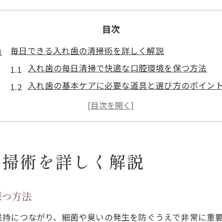
目次
毎日できる入れ歯の清掃術を詳しく解説
入れ歯の毎日清掃で快適な口腔環境を保つ方法
入れ歯の基本ケアに必要な道具と選び方のポイン
入れ歯洗浄で細菌や臭いを防ぐ正しい手順
入れ歯の着色汚れを予防する日常習慣とは
歯ブラシを使った入れ歯清掃のコツと注意点
頑固な汚れも落とす入れ歯ケアの極意
清掃術を詳しく解説
入れ歯の頑固な汚れを落とす洗浄法の選び方
専用ブラシや洗浄剤で入れ歯をきれいに保つ秘訣
保つ方法
黄ばみが気になる入れ歯の集中ケア手順
維持につながり、細菌や臭いの発生を防ぐうえで非常に重