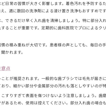
など日常の習慣が大きく影響します。着色汚れを予防する
加え、週に数回の洗浄剤による浸け置き洗浄もおすすめで
は、できるだけ早く入れ歯を清掃しましょう。特に部分入
れすることが重要です。定期的に歯科医院でプロによるク
習慣の積み重ねが大切です。患者様の声としても、毎日の
く聞かれます。
注意点
うことが推奨されます。一般的な歯ブラシでは毛先が届き
ており、細かい部分や金属部分の汚れも落としやすいのが
、こすりすぎて表面を傷つけないよう注意しましょう。歯
クがあるため、使用は控えてください。部分入れ歯の場合