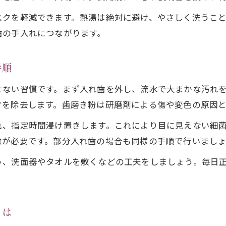
部分入れ歯の針金部分を清潔に保つ工夫
スクを軽減できます。熱湯は絶対に避け、やさしく洗うこ
黄ばみ対策に役立つ入れ歯の洗浄習慣
歯の手入れにつながります。
入れ歯の黄ばみを防ぐ毎日の洗浄ルーティン
入れ歯洗浄剤で白さを保つ効果的な方法
手順
黄ばみや着色汚れを落とす入れ歯ケアの実践法
せない習慣です。まず入れ歯を外し、流水で大まかな汚れ
入れ歯の黄ばみ対策に適した手入れ手順
クを除去します。歯磨き粉は研磨剤による傷や変色の原因
食後すぐの入れ歯清掃で黄ばみを予防する工夫
れ、指定時間浸け置きします。これにより目に見えない細
安全な清掃で入れ歯を長持ちさせる秘訣
意が必要です。部分入れ歯の場合も同様の手順で行いまし
入れ歯を傷めず長持ちさせる清掃方法の基本
う、洗面器やタオルを敷くなどの工夫をしましょう。毎日
入れ歯清掃時の注意点と誤った手入れのリスク
やさしいブラシで入れ歯を清潔に保つコツ
熱湯や研磨剤を避けた正しい入れ歯洗浄法
とは
入れ歯の変形や臭いを防ぐためのケア習慣