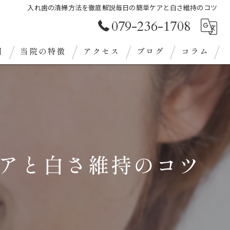
入れ歯の清掃方法を徹底解説毎日の簡単ケアと白さ維持のコツ
079-236-1708
目
当院の特徴
アクセス
ブログ
コラム
審美歯科
クリーニング
義歯
アと白さ維持のコツ
ホワイトニング
定期検診