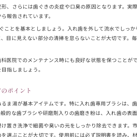
入れ歯のしつこい汚れ対策と洗浄習慣の重要性
変形、さらには歯ぐきの炎症や口臭の原因となります。実
部分入れ歯の手入れに役立つブラシ活用法
から報告されています。
白さを守るための入れ歯手入れ方法とは
すぐことを基本としましょう。入れ歯を外して流水でしっか
入れ歯の白さを維持する洗浄習慣のコツ
に、目に見えない部分の清掃を怠らないことが大切です。
入れ歯の黄ばみ防止に効果的なケア方法
入れ歯の定期的な手入れで自然な白さを保つ
歯科医院でのメンテナンス時にも良好な状態を保つことが
白さが長持ちする入れ歯のおすすめ清掃手順
を目指しましょう。
入れ歯の美しさを守るための洗浄剤活用法
部分入れ歯の洗浄とブラシ活用のコツ
方のポイント
部分入れ歯の手入れに適したブラシの選び方
ぬるま湯が基本アイテムです。特に入れ歯専用ブラシは、
部分入れ歯の洗浄で押さえたい毎日のポイント
一般的な歯ブラシや研磨剤入りの歯磨き粉は、入れ歯の表
部分入れ歯の隙間汚れを落とす正しい清掃法
浸け置き洗浄で細菌や臭いの元をしっかり除去できます。
入れ歯用洗浄剤の使い方と安全なすすぎ方法
のを選ぶことが大切です。使用前には必ず説明書を読み、