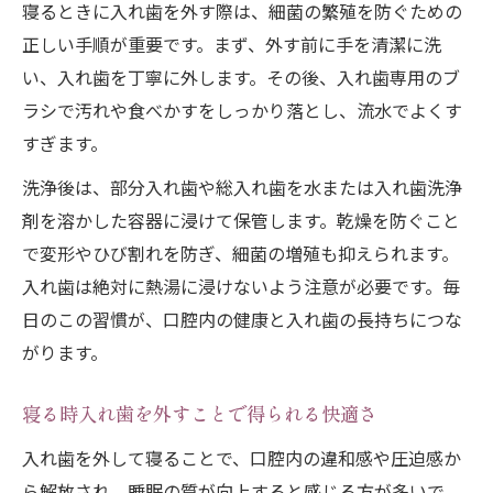
寝るときに入れ歯を外す際は、細菌の繁殖を防ぐための
入れ歯を寝る前に洗浄する正しい手順
正しい手順が重要です。まず、外す前に手を清潔に洗
寝る前の入れ歯ケアで口腔環境を守る方法
い、入れ歯を丁寧に外します。その後、入れ歯専用のブ
総入れ歯・部分入れ歯のケア方法の違い
ラシで汚れや食べかすをしっかり落とし、流水でよくす
すぎます。
洗浄液や専用剤を使った入れ歯の衛生管理
寝る時の入れ歯保管で衛生を保つコツ
洗浄後は、部分入れ歯や総入れ歯を水または入れ歯洗浄
装着したまま寝る入れ歯のリスクを解説
剤を溶かした容器に浸けて保管します。乾燥を防ぐこと
で変形やひび割れを防ぎ、細菌の増殖も抑えられます。
入れ歯をしたまま寝るデメリットと健康影
入れ歯は絶対に熱湯に浸けないよう注意が必要です。毎
響
日のこの習慣が、口腔内の健康と入れ歯の長持ちにつな
入れ歯を夜外さない場合の細菌繁殖リスク
がります。
総入れ歯を装着して寝る際の注意点
装着して寝る時の誤飲リスクと対策
寝る時入れ歯を外すことで得られる快適さ
粘膜や歯茎への負担を減らすコツ
入れ歯を外して寝ることで、口腔内の違和感や圧迫感か
就寝時に入れ歯を水につける必要性
ら解放され、睡眠の質が向上すると感じる方が多いで