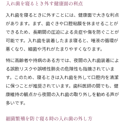
入れ歯を寝るとき外す健康面の利点
寝るとき入れ歯の適切な洗浄と保管のポイ
ント
入れ歯を寝るときに外すことには、健康面で大きな利点
夜間の入れ歯は水につけて保管するべきか
があります。まず、歯ぐきや口腔粘膜を休ませることが
できるため、長期間の圧迫による炎症や傷を防ぐことが
入れ歯を夜外さない場合の体への影響と対
可能です。入れ歯を装着したまま寝ると、唾液の循環が
策
悪くなり、細菌や汚れがたまりやすくなります。
部分入れ歯を寝るとき装着する注意点
特に高齢者や持病のある方では、夜間の入れ歯装着によ
部分入れ歯を寝る時装着する際のリスク
る誤飲リスクや誤嚥性肺炎の危険性も指摘されていま
部分入れ歯を寝るときだけ使う場合の注意
す。このため、寝るときは入れ歯を外して口腔内を清潔
点
に保つことが推奨されています。歯科医師の間でも、健
入れ歯を付けたまま寝る知恵袋の解説
康維持の観点から夜間の入れ歯の取り外しを勧める声が
部分入れ歯の夜間装着で起こりやすいトラ
多いです。
ブル
就寝時の部分入れ歯は水につけるべきか
細菌繁殖を防ぐ寝る時の入れ歯の外し方
衛生的に保つ寝る前の入れ歯ケア方法