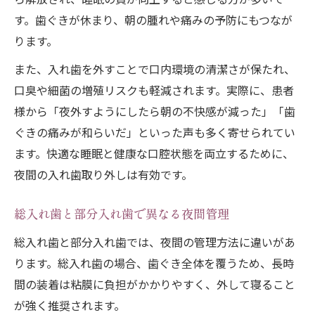
入れ歯を水につけて寝る理由と効果
す。歯ぐきが休まり、朝の腫れや痛みの予防にもつなが
部分入れ歯寝るとき水につける実践法
ります。
夜の入れ歯保管で乾燥を防ぐポイント
また、入れ歯を外すことで口内環境の清潔さが保たれ、
洗浄液と水の使い分けと注意点
口臭や細菌の増殖リスクも軽減されます。実際に、患者
寝る時入れ歯を清潔に保つための水管理
様から「夜外すようにしたら朝の不快感が減った」「歯
ぐきの痛みが和らいだ」といった声も多く寄せられてい
ます。快適な睡眠と健康な口腔状態を両立するために、
夜間の入れ歯取り外しは有効です。
総入れ歯と部分入れ歯で異なる夜間管理
総入れ歯と部分入れ歯では、夜間の管理方法に違いがあ
ります。総入れ歯の場合、歯ぐき全体を覆うため、長時
間の装着は粘膜に負担がかかりやすく、外して寝ること
が強く推奨されます。