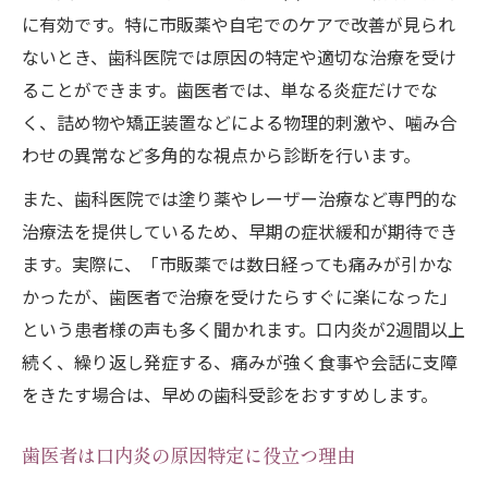
に有効です。特に市販薬や自宅でのケアで改善が見られ
口内炎を歯医者で治せる治療法の種類
ないとき、歯科医院では原因の特定や適切な治療を受け
原因不明の口内炎なら専門の歯科相談を
ることができます。歯医者では、単なる炎症だけでな
原因不明の口内炎は歯医者で専門相談
く、詰め物や矯正装置などによる物理的刺激や、噛み合
繰り返す口内炎は歯医者受診が必要か
わせの異常など多角的な視点から診断を行います。
口腔外科で口内炎を相談するメリット
また、歯科医院では塗り薬やレーザー治療など専門的な
歯や詰め物が原因の口内炎にも要注意
治療法を提供しているため、早期の症状緩和が期待でき
口内炎と歯医者の連携で早期改善を目指す
ます。実際に、「市販薬では数日経っても痛みが引かな
レーザーや塗薬で口内炎を和らげる選択肢
かったが、歯医者で治療を受けたらすぐに楽になった」
歯医者のレーザー治療で口内炎を緩和する
という患者様の声も多く聞かれます。口内炎が2週間以上
方法
続く、繰り返し発症する、痛みが強く食事や会話に支障
口内炎治療に使われる塗り薬の特徴とは
をきたす場合は、早めの歯科受診をおすすめします。
レーザーと塗薬の口内炎治療はどちらが効
歯医者は口内炎の原因特定に役立つ理由
果的