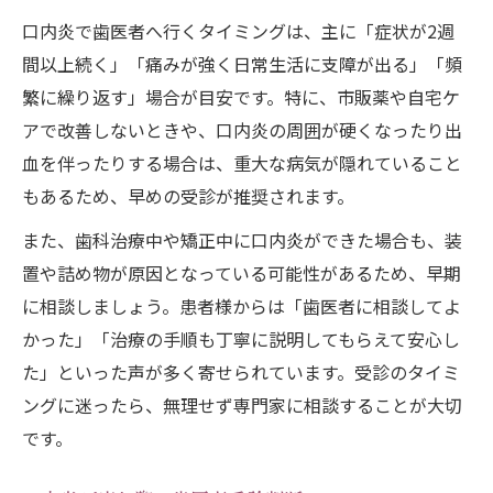
口内炎治療の保険適用や費用感を確認
口内炎で歯医者へ行くタイミングは、主に「症状が2週
歯医者選びで口内炎治療の安心感を得る
間以上続く」「痛みが強く日常生活に支障が出る」「頻
繁に繰り返す」場合が目安です。特に、市販薬や自宅ケ
アで改善しないときや、口内炎の周囲が硬くなったり出
血を伴ったりする場合は、重大な病気が隠れていること
もあるため、早めの受診が推奨されます。
また、歯科治療中や矯正中に口内炎ができた場合も、装
置や詰め物が原因となっている可能性があるため、早期
に相談しましょう。患者様からは「歯医者に相談してよ
かった」「治療の手順も丁寧に説明してもらえて安心し
た」といった声が多く寄せられています。受診のタイミ
ングに迷ったら、無理せず専門家に相談することが大切
です。