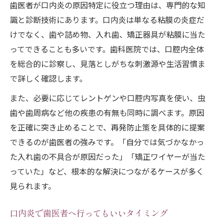
歯医者が口内炎の原因特定に役立つ理由は、専門的な知
歯医者での口内炎治療が痛いのかを解説
識と診断技術にあります。口内炎は単なる粘膜の炎症だ
口内炎治療のレーザー料金や流れを知るに
けでなく、歯や詰め物、入れ歯、矯正器具が粘膜に当た
は
ってできることも多いです。歯科医院では、口腔内全体
症状が続く口内炎は歯医者相談が安心
を総合的に診察し、見落としがちな刺激源や生活習慣ま
長引く口内炎は歯医者相談が安心な理由
で詳しく確認します。
同じ場所に繰り返す口内炎は要注意
また、必要に応じてレントゲンや口腔内写真を使い、虫
口内炎が2週間以上続いたら歯医者へ
歯や歯周病など他の疾患の有無も同時に調べます。原因
歯医者で口内炎の根本原因を探る重要性
を正確に突き止めることで、再発防止策を具体的に提案
口内炎の悪化時は歯医者相談が有効な根拠
できるのが歯医者の強みです。「自分では気づかなかっ
口内炎治療で歯医者を受診する際のポイント
た入れ歯の不具合が原因だった」「矯正ワイヤーが当た
口内炎で歯医者受診時の準備と注意点
っていた」など、根本的な解決につながるケースが多く
見られます。
受診前に知りたい口内炎治療の流れ
初診で口内炎だけ相談してもいいのか
口内炎で歯医者へ行ってもいいタイミング