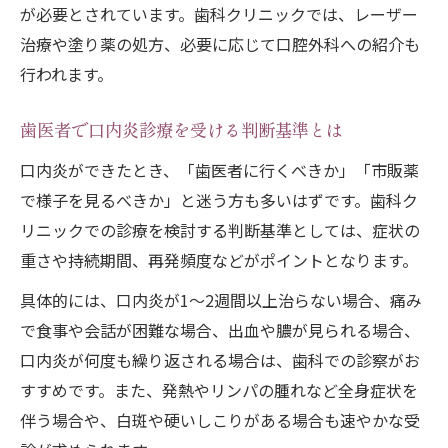
歯医者で受けられる口内炎の塗り薬治療と
が必要とされています。歯科クリニックでは、レーザー
は
治療や塗り薬の処方、必要に応じて口腔外科への紹介も
レーザー治療の痛みや効果を正しく知る
行われます。
口内炎治療で歯科が行う薬の選び方と注意
点
歯医者で口内炎診療を受ける判断基準とは
歯医者での口内炎対策の流れと治療期間
口内炎ができたとき、「歯医者に行くべきか」「市販薬
保険適用が気になる口内炎治療費の目安
で様子を見るべきか」と迷う方も多いはずです。歯科ク
リニックでの診療を検討する判断基準としては、症状の
口内炎治療の保険適用範囲と費用の概要
重さや持続期間、再発頻度などがポイントとなります。
歯科での口内炎治療費と料金変動の仕組み
具体的には、口内炎が1～2週間以上治らない場合、痛み
レーザー治療と塗り薬の費用比較ポイント
で食事や会話が困難な場合、出血や膿が見られる場合、
初診料や再診料を含む口内炎治療の目安
口内炎が何度も繰り返される場合は、歯科での診察がお
保険診療と自由診療で変わる口内炎費用
すすめです。また、発熱やリンパの腫れなど全身症状を
歯医者で口内炎が相談できる理由と注意点
伴う場合や、白斑や硬いしこりがある場合も速やかな受
歯医者で口内炎が相談できる専門的な理由