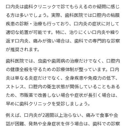
口内炎治療で用いられる歯科の塗り薬効果
口内炎は歯科クリニックで診てもらえるのか疑問に感じ
レーザー治療による口内炎痛み軽減の流れ
る方は多いでしょう。実際、歯科医院では口腔内の粘膜
疾患の診断・治療も行っており、口内炎の症状に対して
歯医者での口内炎応急処置のポイント
適切な処置が可能です。特に、治りにくい口内炎や繰り
症状次第で見極める口内炎の受診タイミング
返す口内炎、痛みが強い場合は、歯科での専門的な診察
口内炎の症状別で歯科受診のタイミングを
が推奨されます。
解説
歯科医院では、虫歯や歯周病の治療だけでなく、口腔内
長引く口内炎は歯医者受診が必要な理由
の健康全般を守るための診療体制が整っています。口内
口内炎が治らない時の歯科受診目安とは
炎は単なる炎症だけでなく、全身疾患や免疫力の低下、
自己判断で様子見か歯科受診かを見極める
ストレス、口腔内の衛生状態が関係していることもある
方法
ため、市販薬で改善しない場合や症状が長引く場合は、
口内炎で歯医者受診を迷う場合の基準
早めに歯科クリニックを受診しましょう。
レーザー治療や塗り薬による口内炎対策法
例えば、口内炎が2週間以上治らない、痛みで食事や会
口内炎に有効な歯科のレーザー治療の特徴
話が困難、発熱や全身症状を伴う場合は、歯科での診察