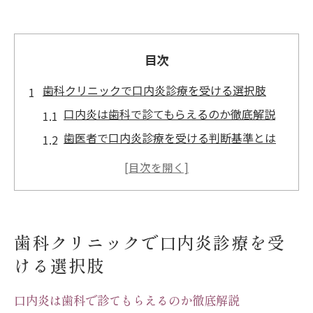
目次
歯科クリニックで口内炎診療を受ける選択肢
口内炎は歯科で診てもらえるのか徹底解説
歯医者で口内炎診療を受ける判断基準とは
口内炎治療で歯医者を選ぶメリットを解説
口内炎を歯科クリニックで相談すべき症状
例
口腔外科で口内炎治療が適するケースとは
歯科クリニックで口内炎診療を受
口内炎の痛みを歯科で素早く和らげるには
ける選択肢
口内炎の痛みを歯科で和らげる最新治療法
歯医者でできる口内炎の早期痛み対策
口内炎は歯科で診てもらえるのか徹底解説