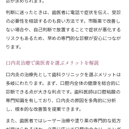
診が求められます。
口内炎の原因と歯科での総合的な対応力
判断に迷ったときは、歯医者に電話で症状を伝え、受診
歯医者に口内炎相談時の注意点を解説
の必要性を相談するのも良い方法です。市販薬で改善し
虫歯治療と同時に口内炎診療ができるか
ない場合や、自己判断で放置することで症状が悪化する
入れ歯や矯正装置が原因の口内炎相談例
リスクもあるため、早めの専門的な診察が安心につなが
ります。
口内炎治療で歯医者を選ぶメリットを解説
口内炎の治療先として歯科クリニックを選ぶメリットは
多岐にわたります。まず、口腔内全体の健康を総合的に
診断できる点が大きな利点です。歯科医師は口腔粘膜の
専門知識を有しており、口内炎の原因を多角的に分析
し、根本的な改善策を提案できます。
また、歯医者ではレーザー治療や塗り薬の専門的な処方