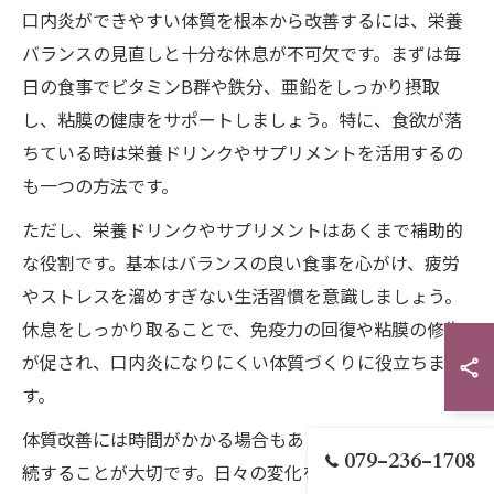
口内炎ができやすい体質を根本から改善するには、栄養
バランスの見直しと十分な休息が不可欠です。まずは毎
日の食事でビタミンB群や鉄分、亜鉛をしっかり摂取
し、粘膜の健康をサポートしましょう。特に、食欲が落
ちている時は栄養ドリンクやサプリメントを活用するの
も一つの方法です。
ただし、栄養ドリンクやサプリメントはあくまで補助的
な役割です。基本はバランスの良い食事を心がけ、疲労
やストレスを溜めすぎない生活習慣を意識しましょう。
休息をしっかり取ることで、免疫力の回復や粘膜の修復
が促され、口内炎になりにくい体質づくりに役立ちま
す。
体質改善には時間がかかる場合もありますが、焦らず継
079-236-1708
続することが大切です。日々の変化を記録し、改善点を