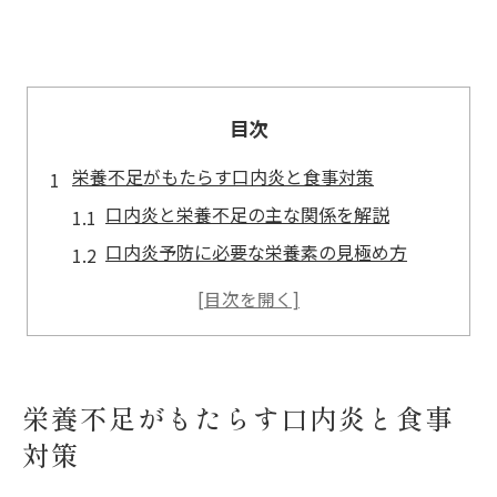
目次
栄養不足がもたらす口内炎と食事対策
口内炎と栄養不足の主な関係を解説
口内炎予防に必要な栄養素の見極め方
食事から改善する口内炎対策の基本
口内炎を早めに治す栄養バランスの工夫
栄養不足サインとしての口内炎の特徴
ビタミンB群で回復促進を狙う口内炎ケア
栄養不足がもたらす口内炎と食事
口内炎に効くビタミンB群の種類と役割
対策
ビタミンB2不足が引き起こす口内炎の症状