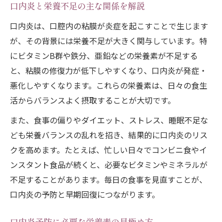
口内炎と栄養不足の主な関係を解説
口内炎回復を助けるビタミンBの摂り方
ビタミンB群を含む食べ物の選び方と工夫
口内炎は、口腔内の粘膜が炎症を起こすことで生じます
が、その背景には栄養不足が大きく関与しています。特
口内炎の再発防止に役立つビタミンB習慣
にビタミンB群や鉄分、亜鉛などの栄養素が不足する
しみない食べ物選びで口内炎の痛み軽減
と、粘膜の修復力が低下しやすくなり、口内炎が発症・
口内炎でしみない食べ物の特徴と選び方
悪化しやすくなります。これらの栄養素は、日々の食生
痛みを抑えるやわらかい食事の実践例
活からバランスよく摂取することが大切です。
口内炎中おすすめの食べ物とレシピ紹介
また、食事の偏りやダイエット、ストレス、睡眠不足な
栄養を逃さないしみない調理のポイント
ども栄養バランスの乱れを招き、結果的に口内炎のリス
口内炎でも食べやすいメニューの工夫
クを高めます。たとえば、忙しい日々でコンビニ食やイ
口内炎におすすめ栄養ドリンク活用法
ンスタント食品が続くと、必要なビタミンやミネラルが
口内炎と栄養ドリンクの効果的な使い方
不足することがあります。毎日の食事を見直すことが、
栄養ドリンクで補う口内炎回復のポイント
口内炎の予防と早期回復につながります。
忙しい日に役立つ口内炎対策ドリンク選び