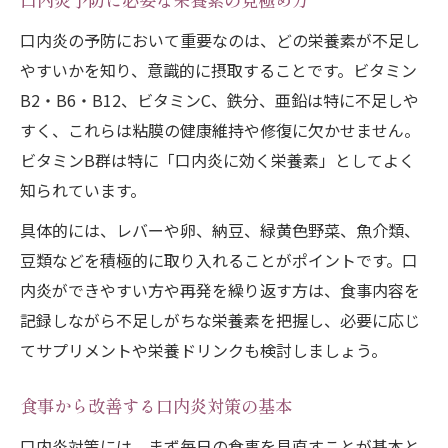
口内炎予防に必要な栄養素の見極め方
食事が難しい時の口内炎栄養補給法
口内炎の予防において重要なのは、どの栄養素が不足し
口内炎用栄養ドリンクの選択基準を解説
やすいかを知り、意識的に摂取することです。ビタミン
原因から考える繰り返す口内炎の対処策
B2・B6・B12、ビタミンC、鉄分、亜鉛は特に不足しや
口内炎が繰り返す主な原因と栄養不足
すく、これらは粘膜の健康維持や修復に欠かせません。
食生活の見直しで口内炎再発を防ぐには
ビタミンB群は特に「口内炎に効く栄養素」としてよく
ストレスや疲労と口内炎の関係をチェック
知られています。
栄養と休息でできる口内炎体質改善法
具体的には、レバーや卵、納豆、緑黄色野菜、魚介類、
原因別の口内炎対策と予防ポイント
豆類などを積極的に取り入れることがポイントです。口
忙しい日にも続く口内炎予防の簡単栄養習慣
内炎ができやすい方や再発を繰り返す方は、食事内容を
口内炎を防ぐ簡単な栄養習慣の始め方
記録しながら不足しがちな栄養素を把握し、必要に応じ
てサプリメントや栄養ドリンクも検討しましょう。
時短でできる口内炎対策の食生活アイデア
忙しい日も続けやすい栄養補給の工夫
食事から改善する口内炎対策の基本
口内炎予防に役立つ毎日の食事ポイント
口内炎対策には、まず毎日の食事を見直すことが基本と