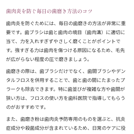
歯肉炎の主な原因を知り根本から改善する
歯肉炎を防ぐ毎日の歯磨き方法のコツ
方法
歯肉炎を防ぐためには、毎日の歯磨きの方法が非常に重
歯肉の炎症リスクを高める生活習慣とは
要です。歯ブラシは歯と歯肉の境目（歯肉溝）に適切に
歯肉炎発症の背景にある食生活を見直すコ
当て、力を入れすぎずやさしく磨くことがポイントで
ツ
す。強すぎる力は歯肉を傷つける原因になるため、毛先
歯肉を健康に保つためのストレス対策の工
が広がらない程度の圧で磨きましょう。
夫
歯磨きの際は、歯ブラシだけでなく、歯間ブラシやデン
歯肉炎を繰り返さないための予防意識強化
タルフロスを併用することで、歯と歯の間にたまったプ
法
ラークも除去できます。特に歯並びが複雑な方や歯間が
正しい歯磨きで歯肉の炎症を防ぐ秘訣
狭い方は、フロスの使い方を歯科医院で指導してもらう
歯肉炎予防に役立つ歯磨きの基本ステップ
のがおすすめです。
歯肉の炎症リスクを減らす磨き方の工夫
また、歯磨き粉は歯肉炎予防専用のものを選ぶと、抗炎
歯肉炎時に適した歯磨き粉の選び方ガイド
症成分や殺菌成分が含まれているため、日常のケアに役