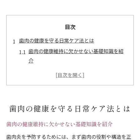
目次
歯肉の健康を守る日常ケア法とは
歯肉の健康維持に欠かせない基礎知識を紹
介
歯肉炎を防ぐ毎日の歯磨き方法のコツ
歯肉に優しいブラッシング習慣の作り方
歯肉炎を予防する生活習慣のポイント解説
歯肉を傷つけないケア用品の選び方と使い
歯肉の健康を守る日常ケア法とは
分け
深掘り！歯肉炎症状の見極めと対策
歯肉の健康維持に欠かせない基礎知識を紹介
歯肉炎の症状を早期に見極めるチェックポ
歯肉炎を予防するためには、まず歯肉の役割や構造を正