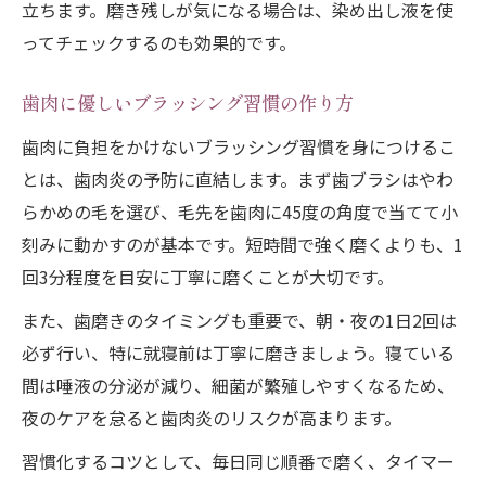
歯肉を傷つけずに清潔を保つブラシの使い
立ちます。磨き残しが気になる場合は、染め出し液を使
方
ってチェックするのも効果的です。
歯肉炎の改善につなげる仕上げ磨きの重要
歯肉に優しいブラッシング習慣の作り方
性
歯肉に負担をかけないブラッシング習慣を身につけるこ
続けやすい歯肉ケア習慣で将来を変える
とは、歯肉炎の予防に直結します。まず歯ブラシはやわ
歯肉炎予防を続けるための習慣化のコツを
らかめの毛を選び、毛先を歯肉に45度の角度で当てて小
伝授
刻みに動かすのが基本です。短時間で強く磨くよりも、1
歯肉の健康維持に必要な日常ルーティンを
回3分程度を目安に丁寧に磨くことが大切です。
紹介
また、歯磨きのタイミングも重要で、朝・夜の1日2回は
歯肉炎予防が将来の口腔トラブルを防ぐ理
必ず行い、特に就寝前は丁寧に磨きましょう。寝ている
由
間は唾液の分泌が減り、細菌が繁殖しやすくなるため、
歯肉を守るための続けやすいケア用品の選
夜のケアを怠ると歯肉炎のリスクが高まります。
択法
習慣化するコツとして、毎日同じ順番で磨く、タイマー
歯肉炎予防を生活に落とし込む実践アイデ