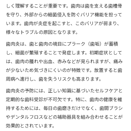
イント
しく理解することが重要です。歯肉は歯を支える歯槽骨
歯肉の炎症サインを見逃さない観察法とは
を守り、外部からの細菌侵入を防ぐバリア機能を担って
歯肉炎の原因に着目した具体的な対策方法
います。歯肉が炎症を起こすと、このバリアが弱まり、
様々なトラブルの原因となります。
歯肉炎の進行度別に考えるケアの優先順位
歯肉炎の自宅ケアと受診タイミングの判断
歯肉炎は、歯と歯肉の境目にプラーク（歯垢）が蓄積
基準
し、細菌が繁殖することで発症します。初期症状として
は、歯肉の腫れや出血、赤みなどが見られますが、痛み
自宅でできる歯肉炎予防のコツを解説
が少ないため気づきにくいのが特徴です。放置すると歯
歯肉炎を自宅で防ぐための実践的ケア方法
周病へ進行し、歯を失うリスクも高まります。
歯肉炎の治し方と自宅で意識したいポイン
ト
歯肉炎の予防には、正しい知識に基づいたセルフケアと
定期的な歯科受診が不可欠です。特に、歯肉の健康を維
歯肉の血が出る時の正しい歯磨き法を解説
持するためには、毎日の歯磨きだけでなく、歯間ブラシ
歯肉炎用市販薬や歯磨き粉の上手な選び方
やデンタルフロスなどの補助器具を組み合わせることが
歯肉炎予防に効果的な生活リズムの整え方
効果的とされています。
歯肉炎の原因から考える改善アプローチ