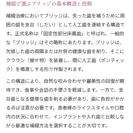
補綴で比較するブリッジの主なメリット
補綴で選ぶブリッジの基本構造と役割
補綴治療で気になるブリッジのデメリット
補綴治療においてブリッジは、失った歯を補うために周
ブリッジで健康な歯を守る補綴の工夫
囲の歯を支台（しだい）として人工歯を連結する構造で
補綴とブリッジの寿命に影響する要素
す。正式名称は「固定性部分床義歯」と呼ばれ、一般的
な「ブリッジ」はその略称にあたります。ブリッジは、
補綴治療におけるブリッジの清掃性と課題
欠損した歯の両隣または片側の健康な歯を削り、そこに
補綴とブリッジの正式名称や意味を整理
クラウン（被せ物）を装着し、間に人工歯（ポンティッ
歯科補綴におけるブリッジ正式名称の整理
ク）を橋渡しする形で作製されます。
補綴治療で使うブリッジ用語の意味を解説
この構造により、自然な咬み合わせや審美性の回復が期
歯科での補綴とブリッジの違いを明確化
待でき、食事や会話の不便さを軽減します。一方で、支
ブリッジの正式名称と補綴治療の位置づけ
台歯となる健康な歯を削る必要があり、歯に負担がかか
補綴におけるブリッジ歯式の基礎知識
る点は注意が必要です。患者様のライフスタイルや口腔
2年ルールや保険条件を正しく理解する
内の状況に合わせて、インプラントや入れ歯と比較しな
補綴治療のブリッジ2年ルールとは何か
がら最適な補綴方法を選択することが大切です。