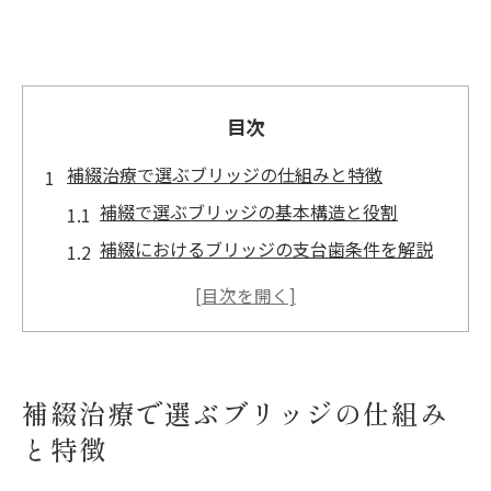
目次
補綴治療で選ぶブリッジの仕組みと特徴
補綴で選ぶブリッジの基本構造と役割
補綴におけるブリッジの支台歯条件を解説
歯科補綴でのブリッジ歯式の書き方のポイ
ント
補綴治療で重要なブリッジの寿命の考え方
歯科補綴におけるブリッジ費用の目安と注
補綴治療で選ぶブリッジの仕組み
意点
と特徴
ブリッジのメリット・デメリット徹底解明