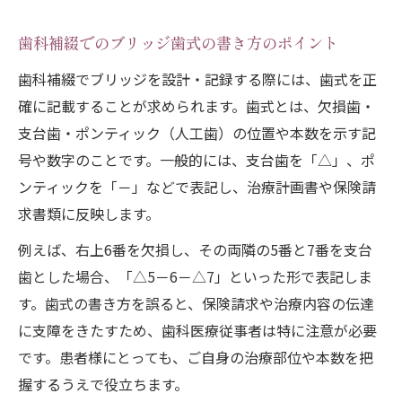
補綴治療で失敗しない意思決定ポイント
歯科補綴でのブリッジ歯式の書き方のポイント
補綴ブリッジの体験談を活かした選び方
歯科補綴でブリッジを設計・記録する際には、歯式を正
確に記載することが求められます。歯式とは、欠損歯・
支台歯・ポンティック（人工歯）の位置や本数を示す記
号や数字のことです。一般的には、支台歯を「△」、ポ
ンティックを「－」などで表記し、治療計画書や保険請
求書類に反映します。
例えば、右上6番を欠損し、その両隣の5番と7番を支台
歯とした場合、「△5－6－△7」といった形で表記しま
す。歯式の書き方を誤ると、保険請求や治療内容の伝達
に支障をきたすため、歯科医療従事者は特に注意が必要
です。患者様にとっても、ご自身の治療部位や本数を把
握するうえで役立ちます。