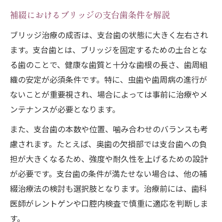
ブリッジの保険適用に必要な補綴条件
補綴におけるブリッジの支台歯条件を解説
補綴で確認するブリッジ支台歯の条件
ブリッジ治療の成否は、支台歯の状態に大きく左右され
ブリッジ治療と補綴の保険範囲を整理
ます。支台歯とは、ブリッジを固定するための土台とな
補綴治療で注意すべき2年ルールの詳細
る歯のことで、健康な歯質と十分な歯根の長さ、歯周組
ブリッジ装着後の長期維持ポイントまとめ
織の安定が必須条件です。特に、虫歯や歯周病の進行が
補綴ブリッジの寿命を延ばすケア方法
ないことが重要視され、場合によっては事前に治療やメ
補綴治療後のブリッジ清掃のコツとは
ンテナンスが必要となります。
補綴で守るブリッジと支台歯の健康管理
また、支台歯の本数や位置、噛み合わせのバランスも考
補綴ブリッジのトラブル予防ポイント
慮されます。たとえば、奥歯の欠損部では支台歯への負
ブリッジ装着後の補綴メンテナンス習慣
担が大きくなるため、強度や耐久性を上げるための設計
補綴治療で後悔しない判断基準の極意
が必要です。支台歯の条件が満たせない場合は、他の補
補綴とブリッジ選択で後悔しないコツ
綴治療法の検討も選択肢となります。治療前には、歯科
医師がレントゲンや口腔内検査で慎重に適応を判断しま
補綴治療で重視すべき判断基準は何か
す。
補綴の比較で知るブリッジの適応範囲