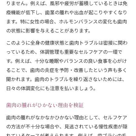
りません。例えば、風邪や疲労が蓄積しているときは免
歯茎の腫れが続く時のセルフチェック法
疫機能が低下し、歯茎の腫れや出血が起こりやすくなり
歯肉の腫れがひかない時の見極め方
ます。特に女性の場合、ホルモンバランスの変化も歯肉
歯肉炎セルフチェックの具体的ポイント
の状態に影響を与えることがあります。
歯茎の炎症原因を自分で確認する方法
このように全身の健康状態と歯肉トラブルは密接に関わ
歯肉トラブルの重症度を見分ける目安
っているため、体調管理も重要なセルフケアの一環で
歯肉の腫れと病気のサインを把握する
す。例えば、十分な睡眠やバランスの良い食事を心がけ
歯肉健康維持のための習慣と見直しポイント
ることで、歯肉の炎症を予防・改善したという声も多く
歯肉の健康維持に役立つ習慣の工夫
聞かれます。歯肉のトラブルを繰り返さないためには、
日々の体調変化にも注意を払いましょう。
歯肉トラブル予防のための日々のケア
歯茎の炎症を繰り返さない生活習慣
歯肉の腫れがひかない理由を検証
歯肉の腫れ防止に効果的な食習慣とは
歯肉の腫れがなかなかひかない理由として、セルフケア
歯肉ケアで意識したい見直しポイント
の方法が不十分な場合や、見逃されている慢性疾患が隠
れているケースが考えられます。例えば、歯ブラシの毛