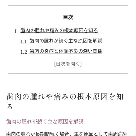
目次
歯肉の腫れや痛みの根本原因を知る
歯肉の腫れが続く主な原因を解説
歯肉の炎症と体調不良の深い関係
歯肉の腫れがひかない理由を検証
歯茎の炎症とストレスの影響に注目
歯肉の腫れを病気のサインで見極める
自宅ケアで歯肉の炎症を鎮める方法
歯肉の腫れや痛みの根本原因を知
歯肉の炎症を自宅で治す基本手順
る
歯茎の腫れをひくセルフケア実践法
歯肉の腫れが続く主な原因を解説
歯肉ケアに効果的なブラッシング技術
歯肉にやさしい洗口液・うがい薬の選び方
歯肉の腫れが長期間続く場合、主な原因として歯周病や