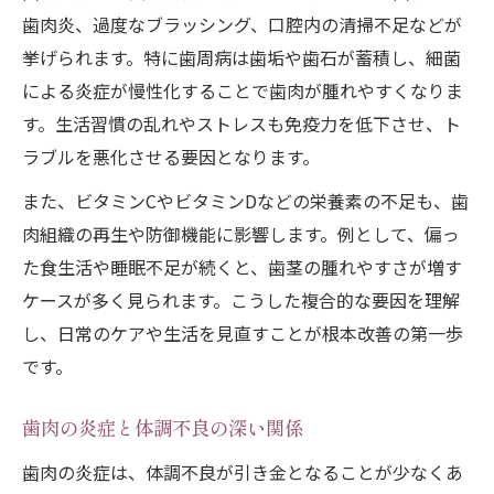
歯肉炎、過度なブラッシング、口腔内の清掃不足などが
歯肉の激痛対策と正しいケア習慣
挙げられます。特に歯周病は歯垢や歯石が蓄積し、細菌
歯肉トラブルの改善に役立つ成分選び
による炎症が慢性化することで歯肉が腫れやすくなりま
歯肉炎対策におすすめの有効成分とは
す。生活習慣の乱れやストレスも免疫力を低下させ、ト
トラネキサム酸の歯肉への働きを解説
ラブルを悪化させる要因となります。
歯肉の健康を支えるビタミンCの利点
また、ビタミンCやビタミンDなどの栄養素の不足も、歯
歯肉ケアに適した市販薬の成分比較
肉組織の再生や防御機能に影響します。例として、偏っ
歯肉トラブル改善に役立つ栄養素の選び方
た食生活や睡眠不足が続くと、歯茎の腫れやすさが増す
ストレスやビタミン不足が歯肉へ及ぼす影響
ケースが多く見られます。こうした複合的な要因を理解
ストレスが歯肉炎を招く仕組みを知る
し、日常のケアや生活を見直すことが根本改善の第一歩
歯肉炎は何のビタミン不足が原因か
です。
歯肉の腫れとビタミンD・Cの関係性
歯肉の炎症と体調不良の深い関係
歯肉の健康維持と栄養バランスの大切さ
歯肉の炎症は、体調不良が引き金となることが少なくあ
歯肉トラブルを防ぐ食生活改善のコツ