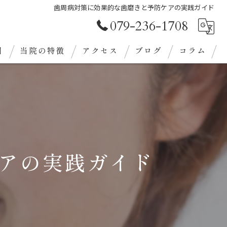
歯周病対策に効果的な歯磨きと予防ケアの実践ガイド
079-236-1708
目
当院の特徴
アクセス
ブログ
コラム
審美歯科
クリーニング
義歯
アの実践ガイド
ホワイトニング
定期検診