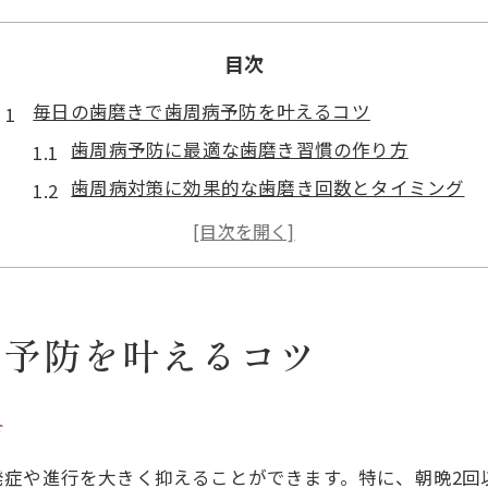
目次
毎日の歯磨きで歯周病予防を叶えるコツ
歯周病予防に最適な歯磨き習慣の作り方
歯周病対策に効果的な歯磨き回数とタイミング
歯周病を予防するための歯磨き粉の選び方
歯周病改善に役立つ正しいブラッシング方法
歯周病のリスクを減らす毎日のケアポイント
歯周病ケアに最適なブラッシング方法とは
病予防を叶えるコツ
歯周病に効くブラッシングの正しい手順
歯周病予防におすすめのブラッシング方法解説
方
歯周病対策で押さえておきたい歯磨きの角度
発症や進行を大きく抑えることができます。特に、朝晩2回