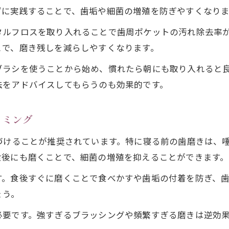
歯周病を防ぐブラッシング指導のポイント
ずに実践することで、歯垢や細菌の増殖を防ぎやすくなりま
歯周病リスクを減らす磨き残し対策の実践法
タルフロスを取り入れることで歯周ポケットの汚れ除去率
正しい歯磨きで歯茎の健康を守る秘訣
とで、磨き残しを減らしやすくなります。
歯周病予防のための歯茎ケア基本テクニック
ブラシを使うことから始め、慣れたら朝にも取り入れると
歯周病を防ぐ歯磨き時の力加減と注意点
法をアドバイスしてもらうのも効果的です。
歯周病対策で意識したい歯茎マッサージ法
歯周病を予防できる歯磨きの時間と回数
イミング
歯周病対策に有効な歯茎へのアプローチ方法
づけることが推奨されています。特に寝る前の歯磨きは、
歯周病に効く歯磨き粉選びのポイント
食後にも磨くことで、細菌の増殖を抑えることができます。
歯周病に効く成分入り歯磨き粉の特徴とは
す。食後すぐに磨くことで食べかすや歯垢の付着を防ぎ、
歯周病対策におすすめの市販歯磨き粉比較
ょう。
歯周病ケアで注目の最強歯磨き粉の選び方
必要です。強すぎるブラッシングや頻繁すぎる磨きは逆効
歯周病予防に適した歯磨き粉成分の見極め方