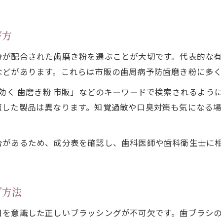
歯周病改善を助ける歯磨き粉の使い分け術
血が出るときの歯周病対策実践ガイド
び方
歯周病で血が出る時の正しい歯磨き方法
分が配合された歯磨き粉を選ぶことが大切です。代表的な
歯周病による出血を抑えるケアのポイント
などがあります。これらは市販の歯周病予防歯磨き粉に多
歯周病で血が出る場合の歯磨き粉活用術
に効く 歯磨き粉 市販」などのキーワードで検索されるよ
歯周病予防で知っておきたい出血対策法
適した製品は異なります。知覚過敏や口臭対策も気になる
歯周病の血を出さない歯磨き習慣のコツ
市販品を活用した歯周病自宅ケアの極意
合があるため、成分表を確認し、歯科医師や歯科衛生士に
歯周病対策に役立つ市販品の選び方と活用法
歯周病予防を強化する自宅ケア用品のポイント
歯周病に効く歯磨き粉とケアグッズの組み合わせ
グ方法
歯周病ケアで押さえたい市販アイテムの種類
を意識した正しいブラッシングが不可欠です。歯ブラシの
歯周病対策を自宅で続けるための工夫とは