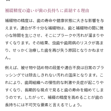
適合性にこだわる補綴治療の重要性を解説
補綴の適合性がトラブル予防の土台になる
補綴精度の違いが歯の長持ちに直結する理由
ワケ
補綴物の精度は、歯の寿命や健康状態に大きな影響を与
なぜ補綴治療で精度と適合性が不可欠なの
えます。適合が不十分な補綴物は、歯と補綴物の間に微
か
小な隙間を生じさせ、そこにプラークや汚れが溜まりや
補綴の適合性と歯ぐきの健康維持の関連性
すくなります。その結果、虫歯や歯周病のリスクが高ま
適合性の違いで変わる補綴の寿命と快適さ
り、せっかく治療した歯を再び失う原因となりかねませ
ん。
補綴精度向上のためにできることと注意点
歯周病リスク低減と補綴精度の密接な関係
例えば、被せ物や詰め物の段差や適合不良は日常のブラ
ッシングでは除去しきれない汚れの温床となります。こ
高精度な補綴が歯周病リスクを抑える根拠
れにより、歯周組織への慢性的な刺激や炎症が起こりや
補綴精度の差が歯周病発症率に及ぼす影響
すくなり、長期的な視点で見ると歯の寿命を縮めてしま
補綴の隙間と歯周ポケットの関係を解説
うのです。したがって、補綴の精度を高めることが歯の
歯周ポケット5ミリのリスクと補綴の役割
長持ちには不可欠な要素と言えるでしょう。
補綴精度と歯周病予防の最新論文データ