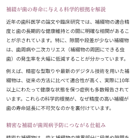
精密な補綴で歯を守るために知っておくべきこ
補綴が歯の寿命に与える科学的根拠を解説
と
近年の歯科医学の論文や臨床研究では、補綴物の適合精
補綴の精度が求められる理由と選び方のコ
度と歯の長期的な健康維持との間に明確な相関があるこ
ツ
とが示されています。特に、隙間や段差が少ない補綴物
補綴精度向上のための受診時のチェックポ
は、歯周病や二次カリエス（補綴物の周囲にできる虫
イント
歯）の発生率を大幅に低減することが分かっています。
歯科医師選びに重要な補綴精度へのこだわ
例えば、精密な型取りや最新のデジタル技術を用いた補
り
綴物は、従来の方法に比べて適合性が高く、実際に10年
補綴物の寿命を延ばすための精密治療の流
以上にわたって健康な状態を保つ症例も多数報告されて
れ
います。これらの科学的根拠が、なぜ精度の高い補綴が
補綴精度で変わる日常ケアとメンテナンス
歯の寿命延長に不可欠なのかを裏付けています。
法
精密な補綴が歯周病予防につながる仕組み
歯の健康維持には補綴選びがカギとなる理由
補綴の選択が歯の健康寿命に直結する理由
精密な補綴物は、歯と補綴物の境界部分に段差や隙間を