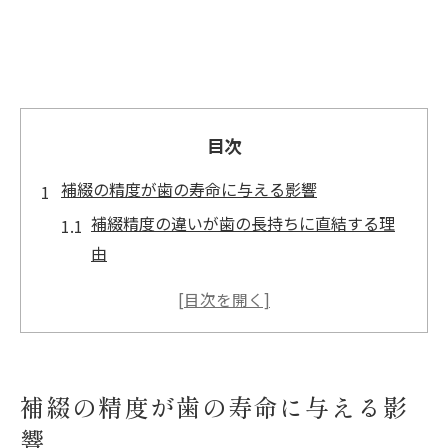
目次
補綴の精度が歯の寿命に与える影響
補綴精度の違いが歯の長持ちに直結する理
由
補綴が歯の寿命に与える科学的根拠を解説
精密な補綴が歯周病予防につながる仕組み
補綴精度低下が歯を失うリスクを高める背
景
補綴の精度が歯の寿命に与える影
実例で見る補綴精度の違いと歯の健康維持
響