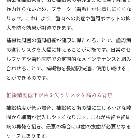
極力作らないため、プラーク（歯垢）が付着しにくくな
補綴精度を重視した選び方のポイントを解
ります。これにより、歯肉への炎症や歯周ポケットの拡
説
大を防ぐ効果が期待できます。
歯周病予防と補綴選びの関係性を知ろう
自分に合った補綴で健康維持を実現する方
補綴物周囲の歯周組織が健康に保たれることで、歯周病
法
の進行リスクを大幅に抑えることが可能です。日常のセ
ルフケアや歯科医院での定期的なメインテナンスと組み
補綴の精度が失敗を防ぐカギとなる要素
合わせることで、補綴物を長期間快適に使用し続けるこ
歯周トラブル予防に役立つ補綴の極意とは
とができるのです。
補綴精度が歯周トラブル予防の決め手にな
る
補綴精度低下が歯を失うリスクを高める背景
日常ケアと補綴精度で守る歯の健康法
補綴精度が低い場合、補綴物と歯の間に生じる小さな隙
精密な補綴と定期検診が予防の基本となる
間から細菌が侵入しやすくなります。これが虫歯や歯周
理由
病の再発を招き、最悪の場合には歯の抜歯が必要となる
補綴治療後のケアが歯周病リスクを下げる
ケースもあります。