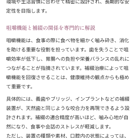
環境や生活習慣に合わせて精密に設計され、長期的な安
保険対応補綴と自費治療の違いを知る
定性を目指します。
補綴の種類と適した治療選択の考え方
実際の事例から学ぶ補綴と健康維持
咀嚼機能と補綴の関係を専門的に解説
補綴による機能回復の実例と体験談紹介
咀嚼機能は、食事の際に食べ物を細かく噛み砕き、消化
著名人も受けた補綴治療の背景を知る
を助ける重要な役割を担っています。歯を失うことで咀
補綴治療後の生活の質向上事例に学ぶ
嚼効率が低下し、胃腸への負担や栄養バランスの乱れに
補綴専門医が語る健康維持のポイント
つながることが指摘されています。補綴治療によって咀
補綴治療の選択がもたらす影響を考察
嚼機能を回復させることは、健康維持の観点からも極め
て重要です。
補綴治療の流れと注意すべき点
補綴治療の一般的な流れをわかりやすく
具体的には、義歯やブリッジ、インプラントなどの補綴
装置が、天然歯と同じような咬合力を再現できるよう設
補綴治療中に注意すべきポイントまとめ
計されます。補綴の適合精度が高いほど、噛み心地が自
補綴治療専門医が伝える大切な準備事項
然になり、食事や会話のストレスが軽減します。
補綴治療のステップごとのポイント解説
ただし、装置の種類や素材、口腔内の状態によっては、