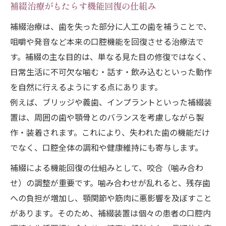
補綴治療がもたらす機能回復の仕組み
補綴治療の流れと専門医の役割を紹介
補綴が生活に与える実際のメリットとは
補綴治療は、歯を失った部分に人工の歯を補うことで、
咀嚼や発音など本来の口腔機能を回復させる治療法で
補綴専門医による治療選択の考え方
す。補綴の主な目的は、単なる見た目の修復ではなく、
補綴とは何かをやさしく解説
日常生活に不可欠な噛む・話す・飲み込むといった動作
補綴とは何か初めての方にもわかりやすく
を自然に行えるようにする点にあります。
補綴の読み方と専門用語の意味を紹介
例えば、ブリッジや義歯、インプラントといった補綴装
補綴修復と機能回復の違いを整理する
置は、周囲の歯や顎骨とのバランスを考慮しながら製
補綴名医に学ぶ治療の基本と考え方
作・装着されます。これにより、失われた歯の機能だけ
補綴治療専門医の選び方と相談のコツ
でなく、口腔全体の調和や健康維持にも寄与します。
歯を失った後の補綴治療の選択肢
補綴による機能回復の仕組みとして、咬合（噛み合わ
補綴による歯の機能回復方法を比較解説
せ）の調整が重要です。噛み合わせが乱れると、残存歯
補綴専門医が教える治療選びのポイント
への負担が増加し、顎関節や筋肉に悪影響を及ぼすこと
があります。そのため、補綴装置は個々の患者の口腔内
補綴治療費用の違いと費用感の目安