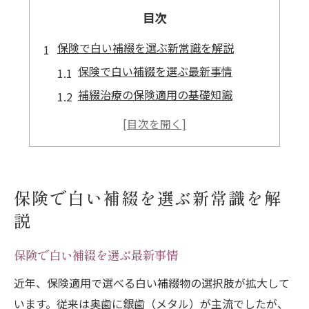
目次
保険で白い補綴を選ぶ新常識を解説
保険で白い補綴を選ぶ最新事情
補綴治療の保険適用の基礎知識
銀歯と異なる補綴の選び方解説
補綴物の保険対応範囲を深掘り
歯科補綴物の保険活用法の実際例
補綴治療の保険適用範囲が広がる今
保険で白い補綴を選ぶ新常識を解
補綴の保険適用範囲拡大の背景
説
保険で補綴物が選ばれる理由とは
保険で白い補綴を選ぶ最新事情
前歯の保険補綴条件を正しく理解
補綴物一覧から選ぶポイント解説
近年、保険適用で選べる白い補綴物の選択肢が拡大して
います。従来は奥歯に銀歯（メタル）が主流でしたが、
歯科医院での保険補綴相談の流れ