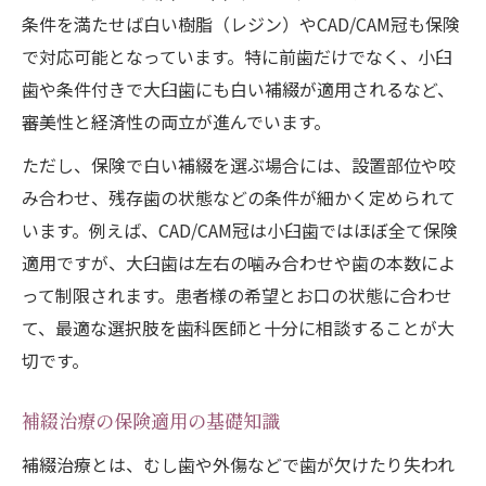
条件を満たせば白い樹脂（レジン）やCAD/CAM冠も保険
経済的に実現する補綴の白い歯選び
で対応可能となっています。特に前歯だけでなく、小臼
補綴治療で低コストの白い歯実現
歯や条件付きで大臼歯にも白い補綴が適用されるなど、
補綴と保険診療のみのメリット解説
審美性と経済性の両立が進んでいます。
保険での補綴物選び経済負担を抑える
ただし、保険で白い補綴を選ぶ場合には、設置部位や咬
補綴治療の値段や費用感の目安
み合わせ、残存歯の状態などの条件が細かく定められて
保険対応補綴で予算に優しい選択法
います。例えば、CAD/CAM冠は小臼歯ではほぼ全て保険
審美性も重視した保険補綴の魅力とは
適用ですが、大臼歯は左右の噛み合わせや歯の本数によ
補綴で叶える自然な白さの理由
って制限されます。患者様の希望とお口の状態に合わせ
審美性を重視した補綴保険治療の特徴
て、最適な選択肢を歯科医師と十分に相談することが大
切です。
補綴物の審美性と保険適用範囲解説
保険補綴で自然な歯に近づく方法
補綴治療の保険適用の基礎知識
銀歯を避けたい方の補綴選びポイント
補綴治療とは、むし歯や外傷などで歯が欠けたり失われ
保険で補綴を活用する理想の方法