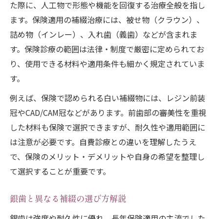
た際に、人工物で形態や機能を回復する治療全般を指し
補綴の保険活用で理想の白い歯目指す
ます。保険適用の補綴治療には、被せ物（クラウン）、
補綴治療の保険相談で注意すべき点
詰め物（インレー）、入れ歯（義歯）などが含まれま
補綴物の保険適用条件を賢く把握
す。保険診療の範囲は法律・制度で厳密に定められてお
保険補綴と自由診療の違いを理解
り、使用できる材料や適用条件も細かく規定されていま
補綴治療前に確認したい保険制度
す。
補綴物の特徴と保険条件を徹底確認
例えば、保険で認められる白い補綴物には、レジン前装
補綴物それぞれの保険適用条件
冠やCAD/CAM冠などがあります。前歯部の審美性を重視
した材料も保険で選択できますが、耐久性や適用範囲に
補綴物一覧から選ぶポイント解説
は注意が必要です。自費診療との違いを理解したうえ
CAD/CAM冠の保険範囲と特徴
で、保険のメリット・デメリットや自身の希望を整理し
硬質レジン前装冠の保険適用を知る
て選択することが重要です。
補綴物ごとの耐久性と審美性比較
銀歯と異なる補綴の選び方解説
銀歯は強度や耐久性に優れ、長年保険適用の主流でした