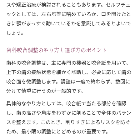
法
スや矯正治療が検討されることもあります。セルフチェ
調整後の痛みが続く時の受診目安
ックとしては、左右均等に噛めているか、口を開けたと
噛み合わせの違和感を軽減する日常習慣
きに顎がまっすぐ動いているかを意識してみるとよいで
しょう。
噛み合わせ調整と削りすぎによる痛みの特
徴
歯科咬合調整のやり方と選び方のポイント
歯を削る噛み合わせ調整のメリットと注意点
歯科の咬合調整は、主に専門の機器と咬合紙を用いて、
歯を削る噛み合わせ調整の主なメリット
上下の歯の接触状態を細かく診断し、必要に応じて歯の
噛み合わせ調整で削る際の注意事項
咬合面を微調整します。調整は一度で終わらず、数回に
削る方法とセルフケアの違いを知る
分けて慎重に行うのが一般的です。
噛み合わせ調整時のリスク回避法
具体的なやり方としては、咬合紙で当たる部分を確認
削りすぎを防ぐための歯科選びポイント
し、歯の高さや角度をわずかに削ることで全体のバラン
削りすぎによるリスクを未然に防ぐ方法
スを整えます。このとき、削りすぎによるリスクを防ぐ
噛み合わせ調整で削りすぎを防ぐ工夫
ため、最小限の調整にとどめるのが重要です。
削りすぎによる痛みとその対応策