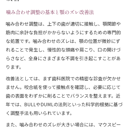
歯の噛み合わせ治し方とセルフ診断のコツ
噛み合わせ調整の基本と顎のズレ改善法
正しい噛み合わせを見極めるポイント
噛み合わせセルフチェック時の注意点
噛み合わせ調整は、上下の歯が適切に接触し、顎関節や
筋肉に余計な負担がかからないようにするための専門的
顎のズレを感じた時のセルフ対処法
な処置です。噛み合わせのズレは、顎の位置が微妙にず
顎関節の違和感と噛み合わせ調整のポイント
れることで発生し、慢性的な頭痛や肩こり、口の開けづ
顎関節の違和感と噛み合わせの関係性
らさなど、全身にさまざまな不調を引き起こすことがあ
噛み合わせ調整で改善する症状の特徴
ります。
顎関節症を予防する噛み合わせ調整法
改善法としては、まず歯科医院での精密な診査が欠かせ
噛み合わせのズレが引き起こす全身症状
ません。咬合紙を使って接触点を確認し、必要に応じて
噛み合わせ治療後の顎の反応と注意点
歯の表面をわずかに削ることでバランスを整えます。近
噛み合わせ調整後に痛む時の正しい対策
年では、BULLやDUMLの法則といった科学的根拠に基づ
噛み合わせ調整後に痛みが出る理由と対策
く調整手法も用いられています。
噛み合わせ調整後の違和感とセルフケア方
また、噛み合わせのズレが大きい場合には、マウスピー