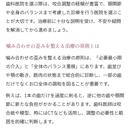
歯科医院を選ぶ際は、咬合調整の経験が豊富で、顎関節
噛み合わせ調整時リスクを相談する意義
や全身のバランスまで考慮した診療を行う医院を選ぶこ
歯科咬合調整の適切な進め方を知る
とが大切です。治療前に十分な説明を受け、不安や疑問
削りすぎ知恵袋に学ぶ注意ポイント
を解消してから進めましょう。
噛み合わせの歪みを整える治療の原則とは
噛み合わせの歪みを整える治療の原則は、「必要最小限
の介入」と「全体のバランス重視」にあります。歯並び
や顎の動き、筋肉の状態まで総合的に診断し、一部の歯
だけでなくお口全体の調和を図ることが重要です。
例えば、1本の歯だけを過度に削ると、逆に他の歯や顎関
節に新たな負担がかかることがあります。歯科医師は咬
合紙や模型、時にはCTなども活用し、調整の必要性と範
囲を的確に判断します。