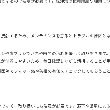
因となるので注意が必要です。洗浄剤の使用頻度や種類に
部分入れ歯の洗浄剤選びと使い方のコツ
看護現場でも役立つ部分入れ歯の手入れ法
洗浄剤と歯ブラシで清潔に保つ入れ歯
入れ歯洗浄剤の正しい使い方解説
に接触するため、メンテナンスを怠るとトラブルの原因と
歯ブラシを使った入れ歯手入れ方法
毎日の洗浄で細菌や汚れをしっかり除去
ラシや歯ブラシでバネや隙間の汚れを優しく取り除きます
就寝前に入れ歯を清潔に保つコツ
れが付着しやすいため、毎日確認しながら清掃することが
洗浄剤とブラシ併用でプロ並みケア
入れ歯メンテナンス頻度の目安と実際
科医院でフィット感や破損の有無をチェックしてもらうこ
入れ歯メンテナンス理想頻度を知る
歯科医院での入れ歯調整タイミングとは
毎日のセルフメンテナンスの重要性
部分入れ歯メンテナンス頻度の考え方
けでなく、取り扱いにも注意が必要です。落下や衝撃によ