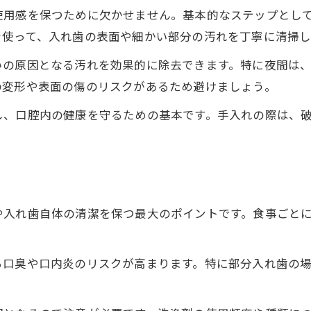
入れ歯の手入れで口腔トラブルを予防
使用感を保つために欠かせません。基本的なステップとし
部分入れ歯の手入れポイントを押さえる
を使って、入れ歯の表面や細かい部分の汚れを丁寧に清掃し
ブラシと洗浄剤で入れ歯を清潔に保つ方法
いの原因となる汚れを効果的に除去できます。特に夜間は
毎日の入れ歯ケアで長持ちする秘訣
の変形や表面の傷のリスクがあるため避けましょう。
毎日できる入れ歯のお手入れ習慣
し、口腔内の健康を守るための基本です。手入れの際は、
入れ歯の洗浄頻度と正しい方法とは
長持ちのために押さえる入れ歯ケアの極意
入れ歯のブラッシングで清潔さを維持
部分入れ歯の手入れで寿命を延ばすコツ
や入れ歯自体の清潔を保つ最大のポイントです。食事ごと
部分入れ歯の手入れ方法に迷ったら
部分入れ歯メンテナンスの基本を確認
る口臭や口内炎のリスクが高まります。特に部分入れ歯の
毎日できる部分入れ歯の手入れポイント
おすすめの部分入れ歯ブラシ活用術