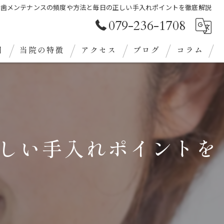
れ歯メンテナンスの頻度や方法と毎日の正しい手入れポイントを徹底解説
079-236-1708
目
当院の特徴
アクセス
ブログ
コラム
審美歯科
クリーニング
義歯
しい手入れポイントを
ホワイトニング
定期検診