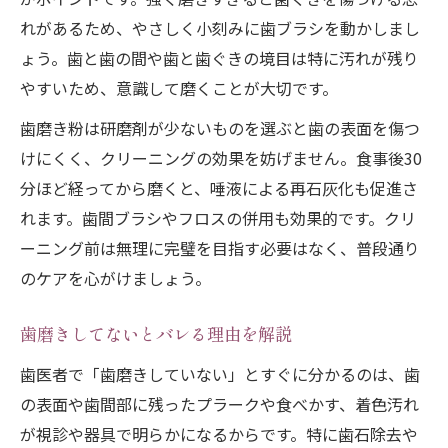
歯医者が推奨する施術後のケア方法
れがあるため、やさしく小刻みに歯ブラシを動かしまし
仕事終わりの歯医者前、歯磨きのコツと対策
ょう。歯と歯の間や歯と歯ぐきの境目は特に汚れが残り
外出先や仕事後のクリーニング前歯磨き術
やすいため、意識して磨くことが大切です。
携帯歯ブラシやデンタルリンスの活用法
歯磨き粉は研磨剤が少ないものを選ぶと歯の表面を傷つ
歯医者受付直前でもできる歯磨き対策
けにくく、クリーニングの効果を妨げません。食事後30
残業後でもクリーニング効果を高める方法
分ほど経ってから磨くと、唾液による再石灰化も促進さ
外で歯磨きできない時の応急処置アイデア
れます。歯間ブラシやフロスの併用も効果的です。クリ
ーニング前は無理に完璧を目指す必要はなく、普段通り
のケアを心がけましょう。
歯磨きしてないとバレる理由を解説
歯医者で「歯磨きしていない」とすぐに分かるのは、歯
の表面や歯間部に残ったプラークや食べかす、着色汚れ
が視診や器具で明らかになるからです。特に歯石除去や