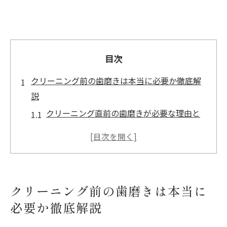
目次
クリーニング前の歯磨きは本当に必要か徹底解
説
クリーニング直前の歯磨きが必要な理由と
は
歯医者で歯磨きなしのリスクと注意点
歯科クリーニング前の最適な歯磨き方法
歯磨きしてないとバレる理由を解説
クリーニング前の歯磨きは本当に
クリーニング前に歯磨きを控えるべき場面
必要か徹底解説
歯磨きのタイミングで変わるクリーニング効果