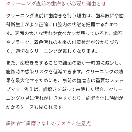
クリーニング前後の歯磨きタイミングの違
クリーニング直前の歯磨きが必要な理由とは
い
クリーニング直前に歯磨きを行う理由は、歯科医師や歯
効果を高める理想的な歯磨きの時間帯とは
科衛生士がより正確に口腔内の状態を把握するためで
歯医者前の歯磨きは何分前がベストか
す。表面の大きな汚れや食べかすが残っていると、歯石
クリーニング当日の朝晩の歯磨き事情
やプラーク、着色汚れの本来の付着状況が分かりづら
く、適切なクリーニングが難しくなります。
歯磨きタイミングでクリーニング結果が変
わる理由
また、歯磨きをすることで細菌の数が一時的に減少し、
清潔な口元を作る正しいクリーニング習慣
施術時の感染リスクを低減できます。クリーニングの効
果を最大化するためにも、事前の歯磨きは重要なステッ
日常で実践できるクリーニング習慣の基本
プです。例えば、歯磨きを怠って来院した場合、クリー
歯磨きとクリーニングの理想的な組み合わ
ニング器具に汚れが付きやすくなり、施術自体に時間が
せ方
かかるケースも見られます。
セルフケアと歯医者クリーニングの違いを
知る
歯医者で歯磨きなしのリスクと注意点
歯科クリーニングで清潔感を保つコツ