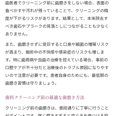
歯医者でクリーニング前に歯磨きをしない場合、表面の
歯磨き粉選びで変わるクリーニング効果
食べかすや汚れが残っていることで、クリーニングの精
クリーニングを活かす事前準備と注意点まとめ
度が下がるリスクがあります。結果として、本来除去す
クリーニング前の口腔チェックと事前歯磨
べき歯石やプラークの見落としにつながることも少なく
き
ありません。
施術前に気をつけたい歯磨きのポイント
また、歯磨きせずに受診すると口臭や細菌の増殖リスク
クリーニング効果を最大化する準備とは
が高まり、施術中の不快感や感染症のリスクも増しま
歯科医院受診前のエチケットと歯磨き方法
す。特に歯周病や虫歯の治療を控えている場合、事前の
やりすぎ歯磨きによるデメリットに注意
口腔ケアが不十分だと治療後のトラブル原因になりやす
施術後に避けたい歯磨きの落とし穴に注意
いので注意が必要です。患者自身のためにも、最低限の
歯磨き習慣は守りましょう。
クリーニング後の過剰な歯磨きは逆効果に
施術直後の正しい歯磨きタイミングを解説
歯科クリーニング前の最適な歯磨き方法
歯のクリーニング後に注意すべきケアとは
クリーニング前の歯磨きは、普段通りに丁寧に行うこと
やりすぎ歯磨きがもたらすリスクを知る
がポイントです。強く磨きすぎると歯ぐきを傷つける恐