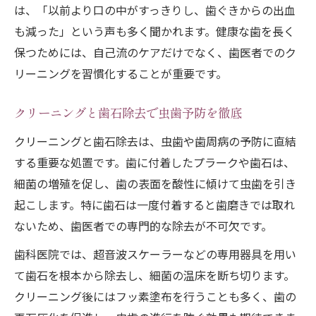
クリーニングで歯石を効率よく除去する方
は、「以前より口の中がすっきりし、歯ぐきからの出血
法
も減った」という声も多く聞かれます。健康な歯を長く
保つためには、自己流のケアだけでなく、歯医者でのク
歯石が溜まる前にクリーニングを受ける重
リーニングを習慣化することが重要です。
要性
歯石除去後のケアとクリーニングのポイン
クリーニングと歯石除去で虫歯予防を徹底
ト
クリーニングと歯石除去は、虫歯や歯周病の予防に直結
痛みが心配な方へ安心の施術体験
する重要な処置です。歯に付着したプラークや歯石は、
歯医者クリーニング時の痛みの実際と対策
細菌の増殖を促し、歯の表面を酸性に傾けて虫歯を引き
痛みが苦手でも安心できるクリーニング方
起こします。特に歯石は一度付着すると歯磨きでは取れ
法
ないため、歯医者での専門的な除去が不可欠です。
歯石除去の痛みが不安な方へのアドバイス
歯科医院では、超音波スケーラーなどの専用器具を用い
クリーニング施術時の痛みを軽減する工夫
て歯石を根本から除去し、細菌の温床を断ち切ります。
歯医者選びでクリーニングの快適さが変わ
クリーニング後にはフッ素塗布を行うことも多く、歯の
る理由