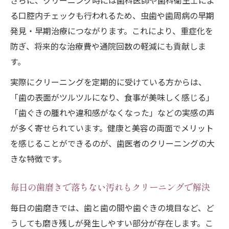
さらに、クリーニング時には歯科医師や歯科衛生士によ
費用を抑えたクリーニングの受け方のコツ
る口腔内チェックも行われるため、虫歯や歯周病の早期
発見・早期治療につながります。これにより、重症化を
防ぎ、将来的な治療費や通院回数の軽減にも貢献しま
す。
実際にクリーニングを定期的に受けている方からは、
「歯の表面がツルツルになり、食事が美味しく感じる」
「歯ぐきの腫れや違和感がなくなった」などの実感の声
が多く寄せられています。健康と美容の両面でメリット
を感じることができるのが、歯医者のクリーニングの大
きな特徴です。
毎日の歯磨きで落ちない汚れもクリーニングで解決
毎日の歯磨きでは、歯と歯の間や歯ぐきの境目など、ど
うしても磨き残しが発生しやすい部分が存在します。こ