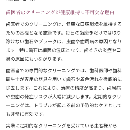
クリーニングで得られる清潔感と見た目の
向上
歯医者のクリーニングが健康維持に不可欠な理由
クリーニング頻度の最適な目安を解説
歯医者でのクリーニングは、健康な口腔環境を維持する
歯医者クリーニングの理想的な頻度とは
ための基礎となる施術です。毎日の歯磨きだけでは取り
クリーニングは何ヶ月おきが効果的かを紹
除けない歯石やプラークは、虫歯や歯周病の原因となり
介
ます。特に歯石は細菌の温床となり、歯ぐきの炎症や口
定期的なクリーニングで健康を維持するコ
臭の原因にもつながります。
ツ
歯医者での専門的なクリーニングでは、歯科医師や歯科
歯医者の推奨するクリーニング頻度の理由
衛生士が専用の器具を用いて歯石や着色汚れを徹底的に
生活習慣に合わせたクリーニングの受け方
除去します。これにより、治療の精度が高まり、歯周病
歯石除去で健康な歯を保つポイント
や虫歯の発症リスクが大幅に減少します。定期的なクリ
ーニングは、トラブルが起こる前の予防的なケアとして
歯医者クリーニングと歯石除去の違いを知
も非常に有効です。
ろう
歯石除去で歯の健康が保てる理由を解説
実際に定期的なクリーニングを受けている患者様から