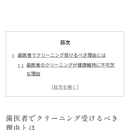
目次
歯医者でクリーニング受けるべき理由とは
歯医者のクリーニングが健康維持に不可欠
な理由
クリーニングと歯石除去で虫歯予防を徹底
歯医者クリーニングの効果とメリットを解
説
毎日の歯磨きで落ちない汚れもクリーニン
歯医者でクリーニング受けるべき
グで解決
理由とは