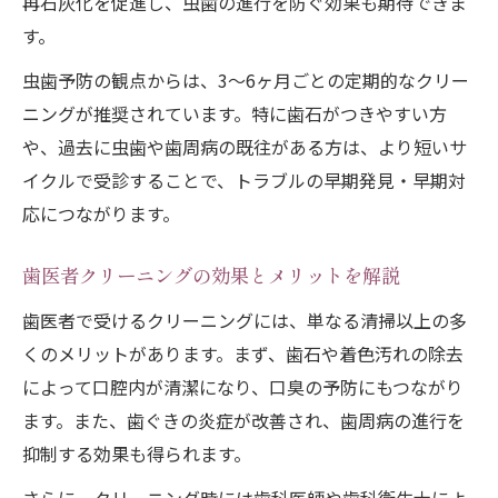
再石灰化を促進し、虫歯の進行を防ぐ効果も期待できま
保険適用クリーニングの違いと選び方
す。
歯医者クリーニング保険適用の条件を理解
虫歯予防の観点からは、3～6ヶ月ごとの定期的なクリー
しよう
ニングが推奨されています。特に歯石がつきやすい方
保険適用と自費クリーニングの違いを比較
や、過去に虫歯や歯周病の既往がある方は、より短いサ
クリーニングだけの施術でも保険は使え
イクルで受診することで、トラブルの早期発見・早期対
る？
応につながります。
賢く選ぶクリーニングの保険適用活用法
歯医者クリーニングの効果とメリットを解説
保険クリーニングの頻度と費用のポイント
料金相場と費用を賢く知るための方法
歯医者で受けるクリーニングには、単なる清掃以上の多
くのメリットがあります。まず、歯石や着色汚れの除去
歯医者クリーニングの料金相場を徹底解説
によって口腔内が清潔になり、口臭の予防にもつながり
クリーニング費用の内訳と比較ポイント
ます。また、歯ぐきの炎症が改善され、歯周病の進行を
自費と保険クリーニングの費用の違い
抑制する効果も得られます。
クリーニングだけの料金を知って安心受診