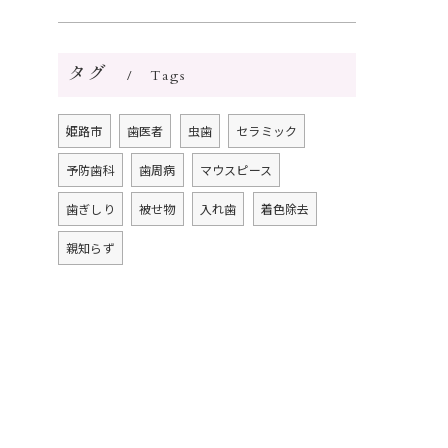
タグ
Tags
姫路市
歯医者
虫歯
セラミック
予防歯科
歯周病
マウスピース
歯ぎしり
被せ物
入れ歯
着色除去
親知らず