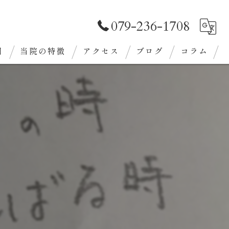
079-236-1708
目
当院の特徴
アクセス
ブログ
コラム
審美歯科
クリーニング
義歯
ホワイトニング
定期検診