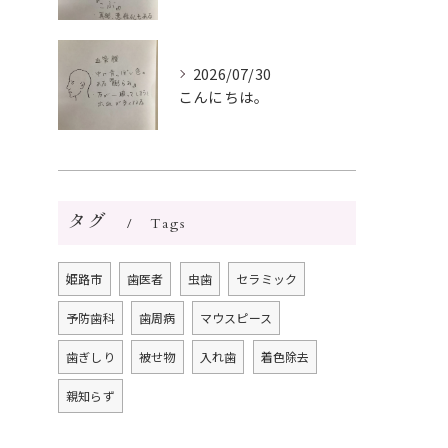
2026/07/30
こんにちは。
タグ
Tags
姫路市
歯医者
虫歯
セラミック
予防歯科
歯周病
マウスピース
歯ぎしり
被せ物
入れ歯
着色除去
親知らず