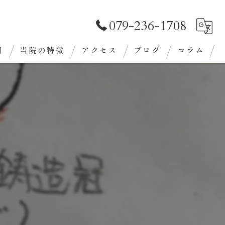
079-236-1708
目
当院の特徴
アクセス
ブログ
コラム
審美歯科
クリーニング
義歯
ホワイトニング
定期検診