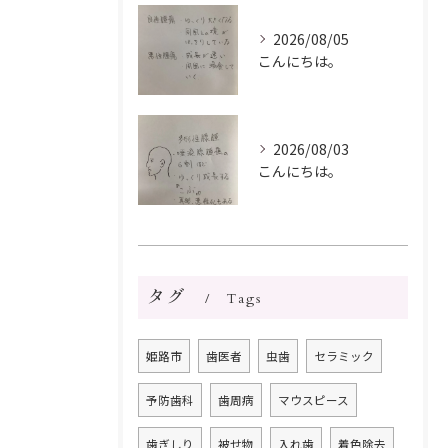
2026/08/05
こんにちは。
2026/08/03
こんにちは。
タグ
Tags
姫路市
歯医者
虫歯
セラミック
予防歯科
歯周病
マウスピース
歯ぎしり
被せ物
入れ歯
着色除去